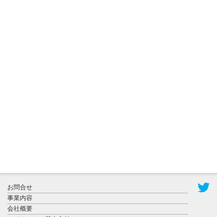
2026年8月3日
更新
秋田大に設
置されたフ
ォトスポッ
ト （8...
2026年7月31
お問合せ
日更新
事業内容
登録有形文
会社概要
化財となっ