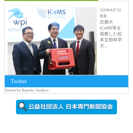
2026年8月7日
更新
京都大
iCeMS等を
視察した松
本文部科学
大...
Twitter
Tweets by Kancho_bunkyo
2026年8月5日
更新
農工大で大
学院生のト
ークセッシ
ョンに...