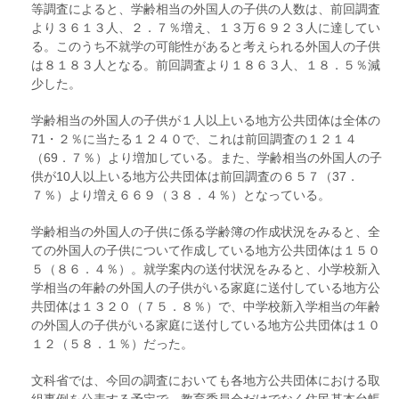
等調査によると、学齢相当の外国人の子供の人数は、前回調査
より３６１３人、２．７％増え、１３万６９２３人に達してい
る。このうち不就学の可能性があると考えられる外国人の子供
は８１８３人となる。前回調査より１８６３人、１８．５％減
少した。
学齢相当の外国人の子供が１人以上いる地方公共団体は全体の
71・２％に当たる１２４０で、これは前回調査の１２１４
（69．７％）より増加している。また、学齢相当の外国人の子
供が10人以上いる地方公共団体は前回調査の６５７（37．
７％）より増え６６９（３８．４％）となっている。
学齢相当の外国人の子供に係る学齢簿の作成状況をみると、全
ての外国人の子供について作成している地方公共団体は１５０
５（８６．４％）。就学案内の送付状況をみると、小学校新入
学相当の年齢の外国人の子供がいる家庭に送付している地方公
共団体は１３２０（７５．８％）で、中学校新入学相当の年齢
の外国人の子供がいる家庭に送付している地方公共団体は１０
１２（５８．１％）だった。
文科省では、今回の調査においても各地方公共団体における取
組事例を公表する予定で、教育委員会だけでなく住民基本台帳