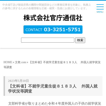
中央省庁及び都道府県の機関や関連団体などの事務従事者を対象に、執務上
の参考に供するための各種情報を正確・確実・迅速にお届けしています。
HOME
»
文教.com
» 【文科省】不就学児童生徒８１８３人 外国人就学状況
等調査
2023年5月10日
【文科省】不就学児童生徒８１８３人 外国人就
学状況等調査
文部科学省が取りまとめた令和４年度外国人の子供の就学状況