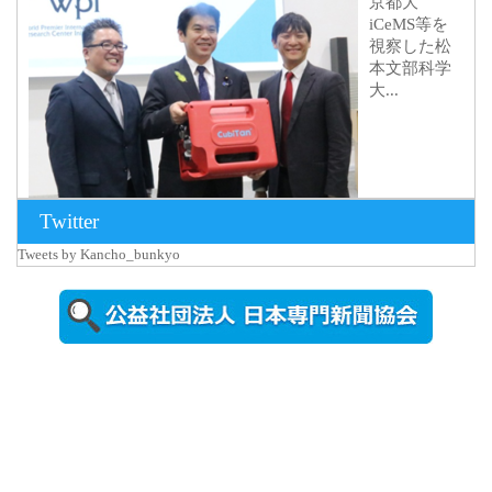
京都大
iCeMS等を
視察した松
本文部科学
大...
Twitter
Tweets by Kancho_bunkyo
2026年8月5日
更新
農工大で大
学院生のト
ークセッシ
ョンに...