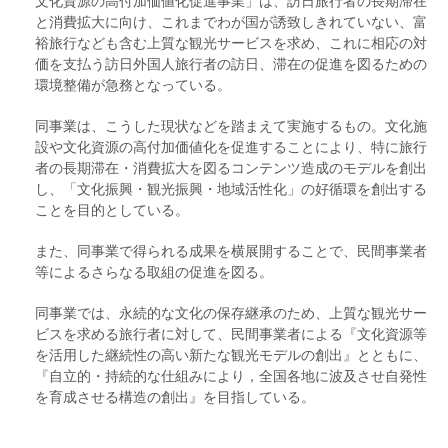
文化資源の高付加価値化促進事業」は、訪日旅行者の長期滞在
と消費拡大に向け、これまでわが国が誘致しきれていない、富
裕旅行なども含む上質な観光サービスを求め、これに相応の対
価を支払う訪日外国人旅行者の訪日、滞在の促進を図るための
環境整備が急務となっている。
同事業は、こうした現状などを踏まえて実施するもの。文化施
設や文化資源の高付加価値化を促進することにより、特に旅行
者の長期滞在・消費拡大を図るコンテンツ造成のモデルを創出
し、「文化振興・観光振興・地域活性化」の好循環を創出する
ことを目的としている。
また、同事業で得られる成果を横展開することで、民間事業者
等によるさらなる取組の促進を図る。
同事業では、永続的な文化の保存継承のため、上質な観光サー
ビスを求める旅行者に対して、民間事業者による『文化資源等
を活用した継続性の高い新たな観光モデルの創出』とともに、
『自立的・持続的な仕組みにより，全国各地に波及させ自発性
を育成させる構造の創出』を目指している。