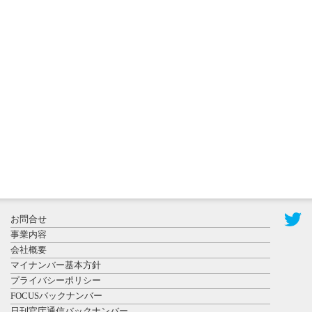
2026年8月3日
更新
秋田大に設
置されたフ
ォトスポッ
ト （8...
2026年7月31
お問合せ
日更新
事業内容
登録有形文
会社概要
化財となっ
マイナンバー基本方針
た東北大植
プライバシーポリシー
物園八...
FOCUSバックナンバー
日刊官庁通信バックナンバー