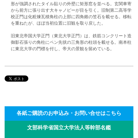
形が強調されたタイル貼りの外壁に矩形窓を並べる。玄関車寄
から前方に張り出す大キャノピーが目を引く。旧制第二高等学
校正門は化粧煉瓦積角柱の上部に四角錐の笠石を載せる。移転
を重ねたが、ほぼ当初位置に旧観を取り戻した。
旧東北帝国大学正門（東北大学正門）は、鉄筋コンクリート造
御影石張りの角柱にペン先状の三角形の柱頭を載せる。南本柱
に東北大学の門標を付し、帝大の景観を留めている。
各紙ご購読のお申込み・お問い合せはこちら
文部科学省国立大学法人等幹部名鑑