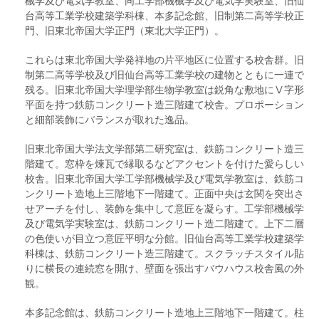
械学及び電気学教室、同工学部機械学及び電気学実験室、旧仙
台高等工業学校建築学科棟、本多記念館、旧制第二高等学校正
門、旧東北帝国大学正門（東北大学正門）。
これらは東北帝国大学発祥地の片平地区に位置する校舎群。旧
制第二高等学校及び旧仙台高等工業学校の建物とともに一連で
残る。旧東北帝国大学理学部生物学教室は鋭角な敷地にⅤ字形
平面を持つ鉄筋コンクリート造三階建て校舎。プロポーション
と細部装飾にバランスが取れた逸品。
旧東北帝国大学法文学部第二研究室は、鉄筋コンクリート造三
階建て。窓枠を煉瓦で縁取るなどアクセントを付けた愛らしい
校舎。旧東北帝国大学工学部機械学及び電気学教室は、鉄筋コ
ンクリート造地上三階地下一階建て。正面中央は玄関を突出さ
せアーチを付し、装飾を集中して意匠を凝らす。工学部機械学
及び電気学実験室は、鉄筋コンクリート造二階建て。上下二層
の色使いが目立つ意匠平明な分館。旧仙台高等工業学校建築学
科棟は、鉄筋コンクリート造三階建て。スクラッチスタイル貼
りに横長の連続窓を開け、壁面を張出すバウハウス校舎風の外
観。
本多記念館は、鉄筋コンクリート造地上三階地下一階建て。柱