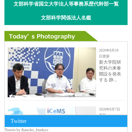
文部科学省国立大学法人等事務系歴代幹部一覧
文部科学関係法人名鑑
2026年8月10
日更新
新大学院研
究科の来春
開設を発表
する 静...
2026年8月7日
更新
Twitter
京都大
iCeMS等を
Tweets by Kancho_bunkyo