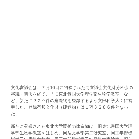
文化審議会は、７月16日に開催された同審議会文化財分科会の
審議・議決を経て、「旧東北帝国大学理学部生物学教室」な
ど、新たに２２０件の建造物を登録するよう文部科学大臣に答
申した。登録有形文化財（建造物）は１万３２８６件となっ
た。
新たに登録された東北大学関係の建造物は、旧東北帝国大学理
学部生物学教室をはじめ、同法文学部第二研究室、同工学部機