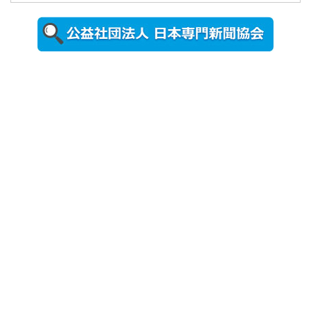
視察した松
本文部科学
大...
2026年8月5日
更新
農工大で大
学院生のト
ークセッシ
ョンに...