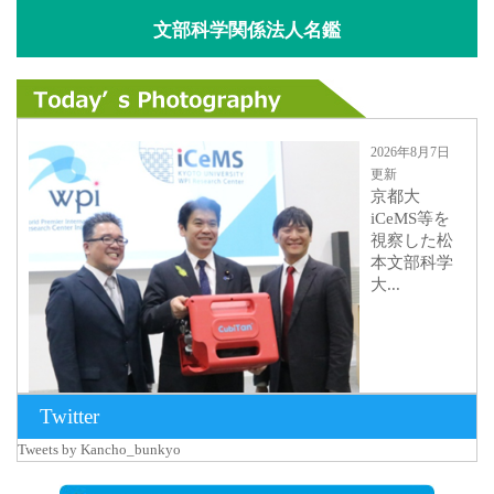
文部科学関係法人名鑑
2026年8月7日
更新
京都大
iCeMS等を
視察した松
本文部科学
大...
Twitter
Tweets by Kancho_bunkyo
2026年8月5日