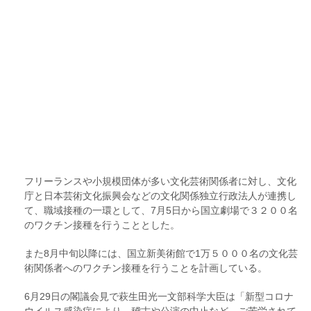
フリーランスや小規模団体が多い文化芸術関係者に対し、文化
庁と日本芸術文化振興会などの文化関係独立行政法人が連携し
て、職域接種の一環として、7月5日から国立劇場で３２００名
のワクチン接種を行うこととした。
また8月中旬以降には、国立新美術館で1万５０００名の文化芸
術関係者へのワクチン接種を行うことを計画している。
6月29日の閣議会見で萩生田光一文部科学大臣は「新型コロナ
ウイルス感染症により、稽古や公演の中止など、ご苦労されて