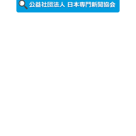
更新
農工大で大
学院生のト
ークセッシ
ョンに...
2026年8月3日
更新
秋田大に設
置されたフ
ォトスポッ
ト （8...