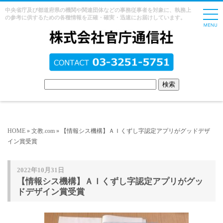
中央省庁及び都道府県の機関や関連団体などの事務従事者を対象に、執務上
の参考に供するための各種情報を正確・確実・迅速にお届けしています。
HOME
»
文教.com
» 【情報シス機構】ＡＩくずし字認定アプリがグッドデザ
イン賞受賞
2022年10月31日
【情報シス機構】ＡＩくずし字認定アプリがグッ
ドデザイン賞受賞