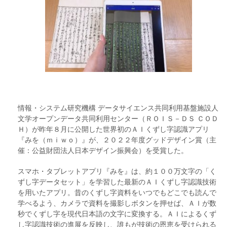
情報・システム研究機構 データサイエンス共同利用基盤施設人
文学オープンデータ共同利用センター（ＲＯＩＳ－ＤＳ ＣＯＤ
Ｈ）が昨年８月に公開した世界初のＡＩくずし字認識アプリ
『みを（ｍｉｗｏ）』が、２０２２年度グッドデザイン賞（主
催：公益財団法人日本デザイン振興会）を受賞した。
スマホ・タブレットアプリ『みを』は、約１００万文字の「く
ずし字データセット」を学習した最新のＡＩくずし字認識技術
を用いたアプリ。昔のくずし字資料をいつでもどこでも読んで
学べるよう、カメラで資料を撮影しボタンを押せば、ＡＩが数
秒でくずし字を現代日本語の文字に変換する。ＡＩによるくず
し字認識技術の進展を反映し、誰もが技術の恩恵を受けられる