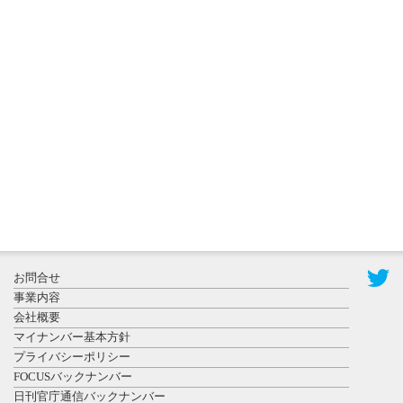
2026年8月3日
更新
秋田大に設
置されたフ
ォトスポッ
ト （8...
2026年7月31
お問合せ
日更新
事業内容
登録有形文
会社概要
化財となっ
マイナンバー基本方針
た東北大植
プライバシーポリシー
物園八...
FOCUSバックナンバー
日刊官庁通信バックナンバー