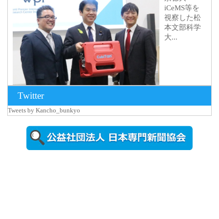
iCeMS等を
視察した松
本文部科学
大...
Twitter
Tweets by Kancho_bunkyo
2026年8月5日
更新
農工大で大
学院生のト
ークセッシ
ョンに...