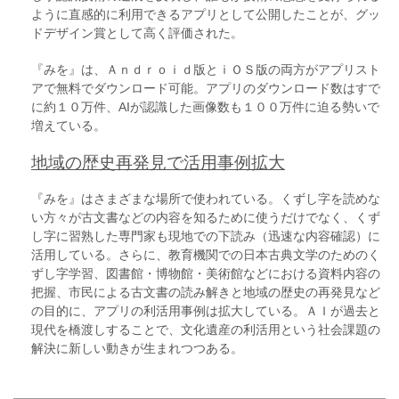
ように直感的に利用できるアプリとして公開したことが、グッ
ドデザイン賞として高く評価された。
『みを』は、Ａｎｄｒｏｉｄ版とｉＯＳ版の両方がアプリスト
アで無料でダウンロード可能。アプリのダウンロード数はすで
に約１０万件、AIが認識した画像数も１００万件に迫る勢いで
増えている。
地域の歴史再発見で活用事例拡大
『みを』はさまざまな場所で使われている。くずし字を読めな
い方々が古文書などの内容を知るために使うだけでなく、くず
し字に習熟した専門家も現地での下読み（迅速な内容確認）に
活用している。さらに、教育機関での日本古典文学のためのく
ずし字学習、図書館・博物館・美術館などにおける資料内容の
把握、市民による古文書の読み解きと地域の歴史の再発見など
の目的に、アプリの利活用事例は拡大している。ＡＩが過去と
現代を橋渡しすることで、文化遺産の利活用という社会課題の
解決に新しい動きが生まれつつある。