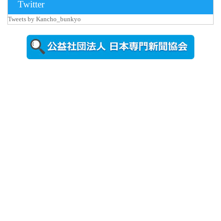
Twitter
Tweets by Kancho_bunkyo
2026年8月5日
更新
農工大で大
学院生のト
ークセッシ
ョンに...
2026年8月3日
更新
秋田大に設
置されたフ
ォトスポッ
ト （8...