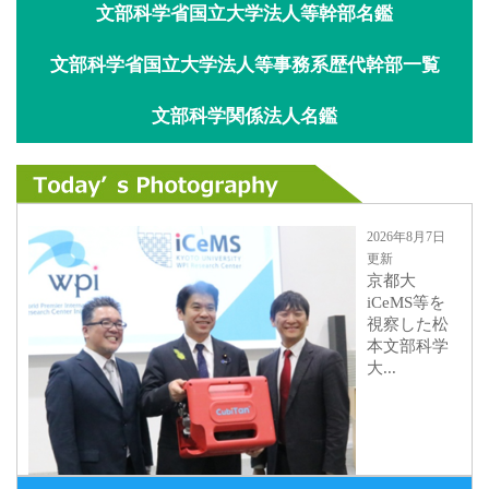
文部科学省国立大学法人等幹部名鑑
文部科学省国立大学法人等事務系歴代幹部一覧
文部科学関係法人名鑑
2026年8月7日
更新
京都大
iCeMS等を
視察した松
本文部科学
大...