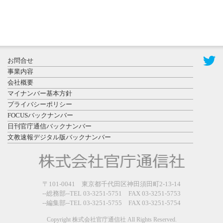
2026年7月31
お問合せ
日更新
事業内容
登録有形文
会社概要
化財となっ
マイナンバー基本方針
た東北大植
プライバシーポリシー
物園八...
FOCUSバックナンバー
日刊官庁通信バックナンバー
文教速報デジタル版バックナンバー
2026年7月29
〒101-0041 東京都千代田区神田須田町2-13-14
日更新
--総務部--TEL 03-3251-5751 FAX 03-3251-5753
県警等と大
--編集部--TEL 03-3251-5755 FAX 03-3251-5754
規模災害時
連携協定を
Copyright 株式会社官庁通信社 All Rights Reserved.