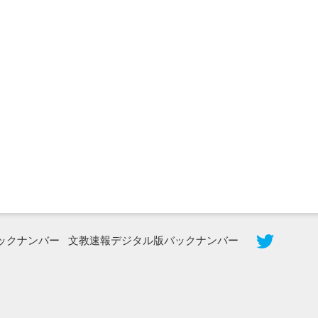
2026年8月5日更新
農工大で大学院生のトークセッション
に...
ックナンバー
文教速報デジタル版バックナンバー