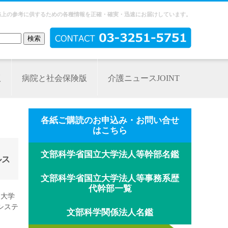
務上の参考に供するための各種情報を正確・確実・迅速にお届けしています。
版
病院と社会保険版
介護ニュースJOINT
各紙ご購読のお申込み・お問い合せ
はこちら
文部科学省国立大学法人等幹部名鑑
ルス
文部科学省国立大学法人等事務系歴
代幹部一覧
、大学
システ
文部科学関係法人名鑑