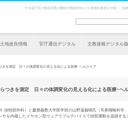
中央省庁及び都道府県の機関や関連団体などの事務従事者を対象に、執
土地改良情報
官庁通信デジタル
文教速報デジタル
つきを測定 日々の体調変化の見える化による医療･ヘルスケア
らつきを測定 日々の体調変化の見える化による医療･ヘ
科･頭頸部外科）と慶應義塾大学医学部の山野邉義晴氏（耳鼻咽喉科学
ンサを内蔵したイヤホン型ウェアラブルデバイスで頭部運動を追跡する