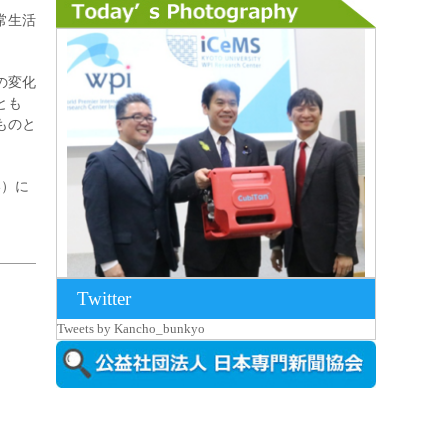
常生活
の変化
とも
ものと
い）に
Twitter
2026年8月7日更新
Tweets by Kancho_bunkyo
京都大iCeMS等を視察した松本文部科学
大...