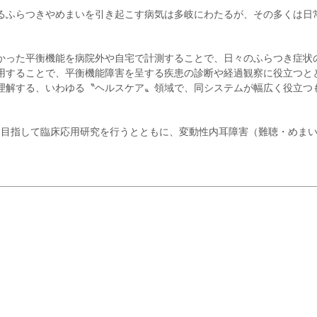
るふらつきやめまいを引き起こす病気は多岐にわたるが、その多くは日
かった平衡機能を病院外や自宅で計測することで、日々のふらつき症状
用することで、平衡機能障害を呈する疾患の診断や経過観察に役立つと
理解する、いわゆる〝ヘルスケア〟領域で、同システムが幅広く役立つ
を目指して臨床応用研究を行うとともに、変動性内耳障害（難聴・めま
。