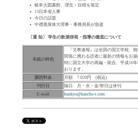
岐阜大図書館、理念・目標を策定
13日本省人事
今日の話題
中禮鹿屋体大理事・事務局長が急逝
〔通 知〕
学生の飲酒啓発・指導の徹底について
『文教速報』は全国の国立学校、独
関係に携わる読者に最新の情報をお届
本紙の特色
特に国立大学の再編・統合、平成16
おります。
購読料金
月額 7.020円 (税込)
刊行日
隔日 月・水・金/祭日は休刊
E-mail
bunkyo@kancho-t.com