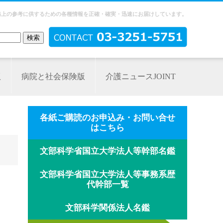
務上の参考に供するための各種情報を正確・確実・迅速にお届けしています。
版
病院と社会保険版
介護ニュースJOINT
各紙ご購読のお申込み・お問い合せ
はこちら
文部科学省国立大学法人等幹部名鑑
文部科学省国立大学法人等事務系歴
代幹部一覧
文部科学関係法人名鑑