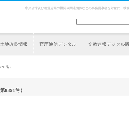
中央省庁及び都道府県の機関や関連団体などの事務従事者を対象に、執
土地改良情報
官庁通信デジタル
文教速報デジタル
391号）
8391号）