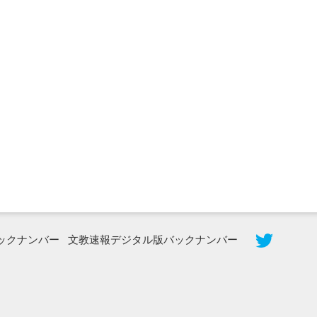
2026年8月3日更新
秋田大に設置されたフォトスポット
（8...
ックナンバー
文教速報デジタル版バックナンバー
2026年7月31日更新
登録有形文化財となった東北大植物園
八...