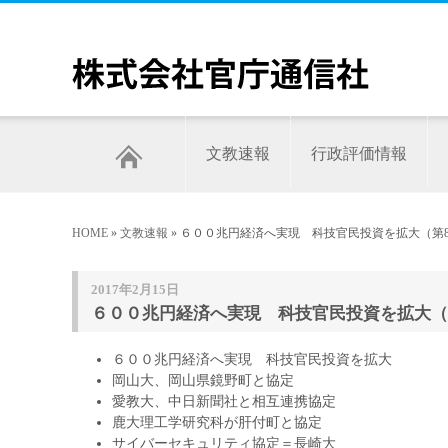
文教速報
行政評価情報
HOME
»
文教速報
» ６００兆円経済へ実現 科技官民投資を拡大（第8
2017年2月15日
６００兆円経済へ実現 科技官民投資を拡大（第
６００兆円経済へ実現 科技官民投資を拡大
岡山大、岡山県鏡野町と協定
愛教大、中日新聞社と相互連携協定
鹿大理工学研究科が肝付町と協定
サイバーセキュリティ協定＝長崎大