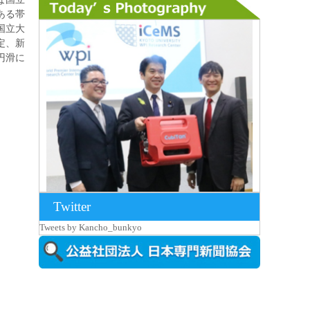
ある帯
国立大
定、新
円滑に
Twitter
2026年8月7日更新
Tweets by Kancho_bunkyo
京都大iCeMS等を視察した松本文部科学
大...