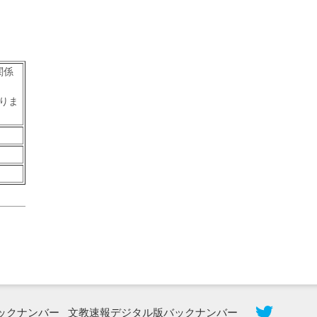
関係
りま
2026年8月5日更新
農工大で大学院生のトークセッション
に...
ックナンバー
文教速報デジタル版バックナンバー