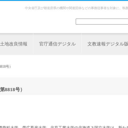
中央省庁及び都道府県の機関や関連団体などの事務従事者を対象に、執
土地改良情報
官庁通信デジタル
文教速報デジタル
818号）
8818号）
）
樽商科大学、帯広畜産大学、北見工業大学の北海道３国立大学は、新た