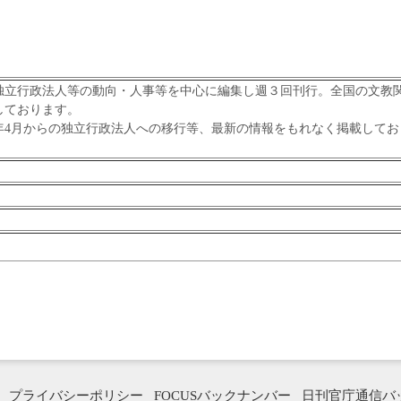
立行政法人等の動向・人事等を中心に編集し週３回刊行。全国の文教
しております。
年4月からの独立行政法人への移行等、最新の情報をもれなく掲載してお
プライバシーポリシー
FOCUSバックナンバー
日刊官庁通信バ