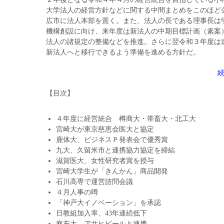
大学法人の経営方針などに関する中間まとめをこのほど
広市に法人本部を置く。また、法人の長である理事長は
機構創設に向け、来年度は新法人の中期目標計画（素案
法人の諸規定の整備などを推進。さらに翌令和３年度は
新法人へと移行できるよう準備を進める方針だ。
【目次】
４年度に経営統合 樽商大・帯畜大・北工大
宮崎大が東京慈恵会医大と協定
鹿体大、ビジネスＰ発表会で優秀賞
九大、久留米市と連携協力協定を締結
滋賀医大、女性研究者賞を授与
宮崎大学生が「きんかん」商品開発
石川高専で運営諮問会議
４月人事の噂
「神戸大イノベーション」を承認
日教組加入率、43年連続低下
麻布大、アサヒビールと連携