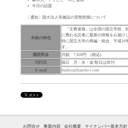
今日の話題
〔通知〕国大法人等施設の実態把握について
『文教速報』は全国の国立学校、独
に携わる読者に最新の情報をお届け
本紙の特色
特に国立大学の再編・統合、平成16
す。
購読料金
月額 7.020円 (税込)
刊行日
隔日 月・水・金/祭日は休刊
E-mail
bunkyo@kancho-t.com
お問合せ
事業内容
会社概要
マイナンバー基本方針