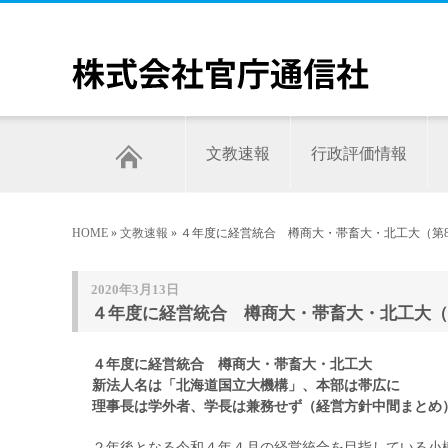
文教速報
行政評価情報
HOME
»
文教速報
» ４年度に経営統合 樽商大・帯畜大・北工大（第8
2020年3月13日
４年度に経営統合 樽商大・帯畜大・北工大（第
４年度に経営統合 樽商大・帯畜大・北工大
新法人名は「北海道国立大機構」、本部は帯広に
理事長は学外者、学長は兼務せず（経営方針中間まとめ
２年後となる令和４年４月の経営統合を目指している小