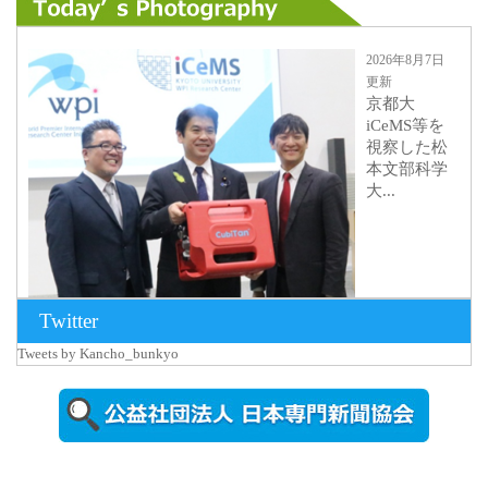
2026年8月7日
更新
京都大
iCeMS等を
視察した松
本文部科学
大...
Twitter
Tweets by Kancho_bunkyo
2026年8月5日
更新
農工大で大
学院生のト
ークセッシ