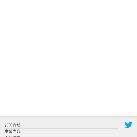
ョンに...
2026年8月3日
更新
秋田大に設
置されたフ
ォトスポッ
ト （8...
2026年7月31
お問合せ
日更新
事業内容
登録有形文