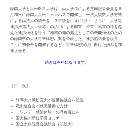
静岡大学と浜松医科大学は、両大学長による共同記者会見を６
月28日に静岡大浜松キャンパスで開催し、一法人複数大学方式
による両法人の統合を、３年後を目途に行い、さらに、大学等
連携推進法人（仮称）の活用による国立、公立、私立の枠を超
えた連携強化を行う〝地域の知の拠点としての機能強化のため
の静岡県の大学将来構想〟案を公表した。連携協議会を設置、
７月に初会合を開催するなど、将来構想実現に向けた歩みを加
速させる。
続きは有料になります。
【目 次】
静岡大と浜松医大が連携協議会を設置
私大連合会が就職活動で方針
「ワンデー就業体験」の呼称廃止を
国大協が新任学長セミナー
国立大病院長会議総会（筑波大）