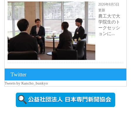
2026年8月5日
更新
農工大で大
学院生のト
ークセッシ
ョンに...
2026年8月3日
Twitter
更新
Tweets by Kancho_bunkyo
秋田大に設
置されたフ
ォトスポッ
ト （8...