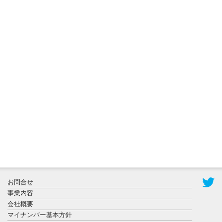
2026年7月31
日更新
登録有形文
化財となっ
た東北大植
物園八...
2026年7月29
日更新
県警等と大
規模災害時
お問合せ
連携協定を
事業内容
締結し...
会社概要
マイナンバー基本方針