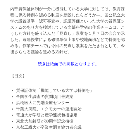
内部質保証体制が十分に機能している大学に対しては、教育課
程に係る特例を認める制度を新設したらどうか―。国公私立大
学の設置基準・認可審査や、認証評価といった大学の質保証シ
ステムのあり方を検討している文部科学省の作業チームは、こ
うした方針を盛り込んだ「見直し」素案を１月７日の会合で示
した。遠隔授業による修得単位上限や校地面積などで特例を認
める。作業チームでは今回の見直し素案をたたき台として、今
後さらなる議論を進める方針だ。
続きは紙面での掲載となります。
【目次】
質保証体制「機能している大学は特例を」
全国学生調査の質問項目最終案
浜松医大に先端医療センター
千葉大病院、エクモカーの運用開始
電通大が学研と産学連携包括協定
東北大加齢研が80周年記念植樹
京都工繊大が卒業生調査協力者会議