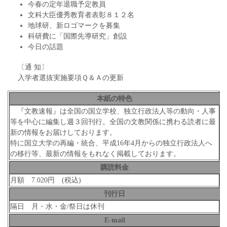
今春の定年退職予定教員
文科大臣優秀教育者表彰８１２名
地球研、新ロゴマークを募集
科研費に「国際先導研究」創設
今日の話題
〔通 知〕
入学者選抜実施要項Ｑ＆Ａの更新
本紙の特色
『文教速報』は全国の国立学校、独立行政法人等の動向・人事
等を中心に編集し週３回刊行。全国の文教関係に携わる読者に最
新の情報をお届けしております。
特に国立大学の再編・統合、平成16年4月からの独立行政法人へ
の移行等、最新の情報をもれなく掲載しております。
購読料金
月額 7.020円 (税込)
刊行日
隔日 月・水・金/祭日は休刊
E-mail