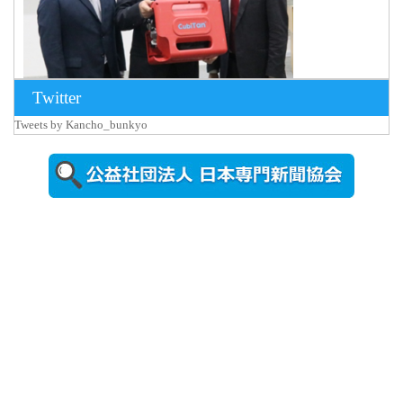
Twitter
Tweets by Kancho_bunkyo
2026年8月5日
更新
農工大で大
学院生のト
ークセッシ
ョンに...
2026年8月3日
更新
秋田大に設