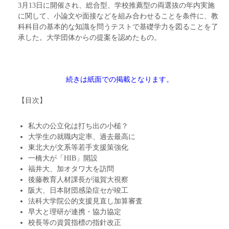
3月13日に開催され、総合型、学校推薦型の両選抜の年内実施
に関して、小論文や面接などを組み合わせることを条件に、教
科科目の基本的な知識を問うテストで基礎学力を図ることを了
承した。大学団体からの提案を認めたもの。
続きは紙面での掲載となります。
【目次】
私大の公立化は打ち出の小槌？
大学生の就職内定率、過去最高に
東北大が文系等若手支援策強化
一橋大が「HIB」開設
福井大、加オタワ大を訪問
後藤教育人材課長が滋賀大視察
阪大、日本財団感染症セが竣工
法科大学院公的支援見直し加算審査
早大と理研が連携・協力協定
校長等の資質指標の指針改正