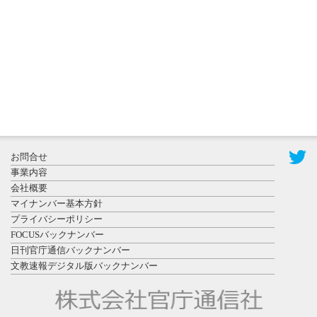
置されたフ
ォトスポッ
ト （8...
2026年7月31
お問合せ
日更新
事業内容
登録有形文
会社概要
化財となっ
マイナンバー基本方針
た東北大植
プライバシーポリシー
物園八...
FOCUSバックナンバー
日刊官庁通信バックナンバー
文教速報デジタル版バックナンバー