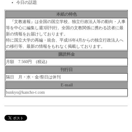
今日の話題
本紙の特色
『文教速報』は全国の国立学校、独立行政法人等の動向・人事
等を中心に編集し週3回刊行。全国の文教関係に携わる読者に最
新の情報をお届けしております。
特に国立大学の再編・統合、平成16年4月からの独立行政法人へ
の移行等、最新の情報をもれなく掲載しております。
購読料金
月額 7.560円 (税込)
刊行日
隔日 月・水・金/祭日は休刊
E-mail
bunkyo@kancho-t.com