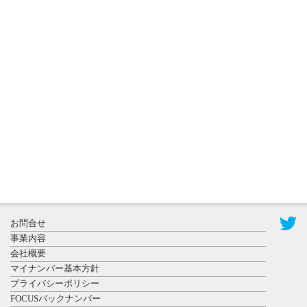
2026年8月3日
更新
秋田大に設
置されたフ
ォトスポッ
ト （8...
2026年7月31
お問合せ
日更新
事業内容
登録有形文
会社概要
化財となっ
マイナンバー基本方針
た東北大植
プライバシーポリシー
物園八...
FOCUSバックナンバー