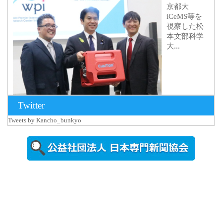
京都大
iCeMS等を
視察した松
本文部科学
大...
Twitter
Tweets by Kancho_bunkyo
2026年8月5日
更新
農工大で大
学院生のト
ークセッシ
ョンに...