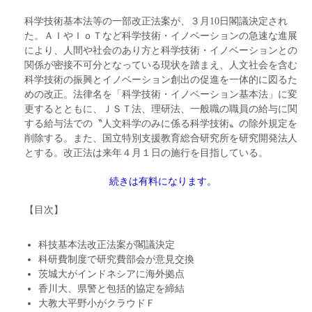
科学技術基本法等の一部改正法案が、３月10日閣議決定され
た。ＡＩやＩｏＴなど科学技術・イノベーションの急速な進展
により、人間や社会のあり方と科学技術・イノベーションとの
関係が密接不可分となっている現状を踏まえ、人文社会を含む
科学技術の振興とイノベーション創出の促進を一体的に図るた
めの改正。法律名を「科学技術・イノベーション基本法」に変
更するとともに、ＪＳＴ法、理研法、一般職の職員の給与に関
する給与法での〝人文科学のみに係る科学技術〟の除外規定を
削除する。また、国立特別支援教育総合研究所を研究開発法人
とする。改正法は来年４月１日の施行を目指している。
続きは有料になります。
【目次】
科技基本法改正法案が閣議決定
科研費制度で研究費部会が意見交換
茨城大がインドネシアに海外拠点
香川大、県警と包括的協定を締結
大教大平野小がクラウドＦ