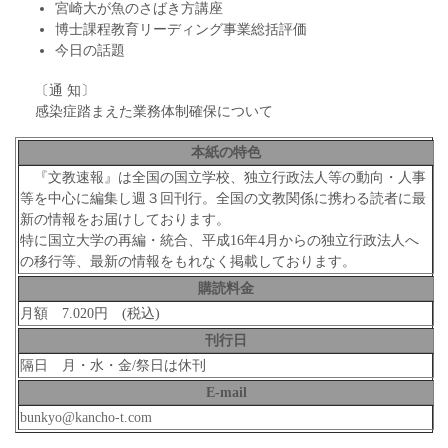
宮崎大が魚のさばき方講座
博士課程教育リーディング事業総括評価
今日の話題
〔通 知〕
感染症踏まえた業務体制確保について
本紙の特色
『文教速報』は全国の国立学校、独立行政法人等の動向・人事
等を中心に編集し週３回刊行。全国の文教関係に携わる読者に最
新の情報をお届けしております。
特に国立大学の再編・統合、平成16年4月からの独立行政法人へ
の移行等、最新の情報をもれなく掲載しております。
購読料金
月額 7.020円 (税込)
刊行日
隔日 月・水・金/祭日は休刊
E-mail
bunkyo@kancho-t.com