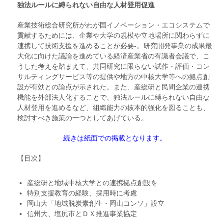
独法ルールに縛られない自由な人材登用促進
産業技術総合研究所がわが国イノベーション・エコシステムで
貢献するためには、企業や大学の規模や立地場所に関わらずに
連携して技術支援を進めることが必要‐。研究開発事業の成果最
大化に向けた議論を進めている経済産業省の有識者会議で、こ
うした考えを踏まえて、共同研究に限らない試作・評価・コン
サルティングサービス等の提供や地方の中核大学等への拠点創
設が有効との論点が示された。また、産総研と民間企業の連携
機能を外部法人化することで、独法ルールに縛られない自由な
人材登用を進めるなど、組織能力の抜本的強化を図ることも、
検討すべき施策の一つとしてあげている。
続きは紙面での掲載となります。
【目次】
産総研と地域中核大学との連携拠点創設を
特別支援教育の経験、採用時に考慮
岡山大「地域脱炭素創生・岡山コンソ」設立
信州大、塩尻市とＤＸ推進事業協定