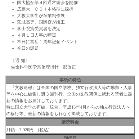
国大協が第４回通常総会を開催
広島大、ＣＯＩ本格型に採択
大教大学生が卒業制作展
茨城高専、国際寮が竣工
学士院賞受賞者を決定
４月１日人事の噂⑶
29日に富岳１周年記念イベント
今日の話題
〔通 知〕
生命科学医学系倫理指針一部改正
本紙の特色
『文教速報』は全国の国立学校、独立行政法人等の動向・人事
等を中心に編集し週３回刊行。全国の文教関係に携わる読者に最
新の情報をお届けしております。
特に国立大学の再編・統合、平成16年4月からの独立行政法人へ
の移行等、最新の情報をもれなく掲載しております。
購読料金
月額 7.020円 (税込)
刊行日