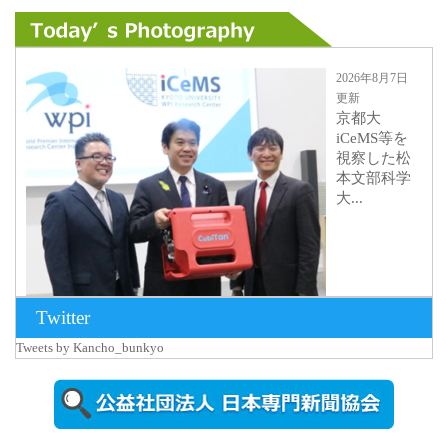
2026年8月7日
更新
京都大
iCeMS等を
視察した松
本文部科学
大...
Twitter
Tweets by Kancho_bunkyo
2026年8月5日
更新
農工大で大
学院生のト