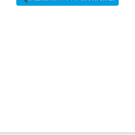
農工大で大
学院生のト
ークセッシ
ョンに...
2026年8月3日
更新
秋田大に設
置されたフ
ォトスポッ
ト （8...