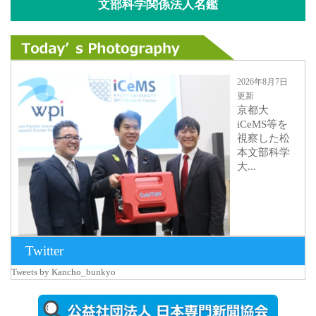
文部科学関係法人名鑑
2026年8月7日
更新
京都大
iCeMS等を
視察した松
本文部科学
大...
Twitter
Tweets by Kancho_bunkyo
2026年8月5日
更新