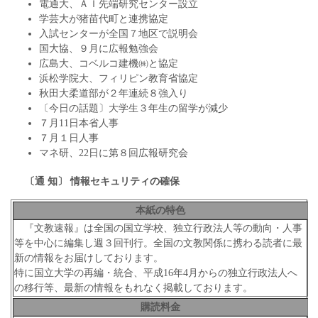
電通大、ＡＩ先端研究センター設立
学芸大が猪苗代町と連携協定
入試センターが全国７地区で説明会
国大協、９月に広報勉強会
広島大、コベルコ建機㈱と協定
浜松学院大、フィリピン教育省協定
秋田大柔道部が２年連続８強入り
〔今日の話題〕大学生３年生の留学が減少
７月11日本省人事
７月１日人事
マネ研、22日に第８回広報研究会
〔通 知〕 情報セキュリティの確保
本紙の特色
『文教速報』は全国の国立学校、独立行政法人等の動向・人事
等を中心に編集し週３回刊行。全国の文教関係に携わる読者に最
新の情報をお届けしております。
特に国立大学の再編・統合、平成16年4月からの独立行政法人へ
の移行等、最新の情報をもれなく掲載しております。
購読料金