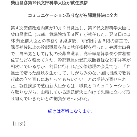
柴山昌彦第19代文部科学大臣が就任挨拶
コミュニケーション取りながら課題解決に全力
第４次安倍改造内閣が10月２日発足し、第19代文部科学大臣に
柴山昌彦氏（52歳、衆議院埼玉８区）が就任した。翌３日には
林 芳正前大臣との事務引き継ぎ後、同省旧庁舎６階の講堂で、
課長補佐以上の幹部職員を前に就任挨拶を行った。弁護士出身
で、自民党としては初の公募当選者。党筆頭副幹事長や首相補
佐官などを務めてきた。幹部職員の受託収賄容疑など不祥事が
相次いでいるなか、前日に行われた安倍総理の会見でも、「弁
護士で培った経験を生かして、しがらみのない国民目線で教育
行政の立て直しにあたってもらいたい」との期待が寄せられ
た。就任挨拶で芝山新大臣からは、職員とコミュニケーション
を取りながら、山積している課題解決に向けて先頭に立って取
り組んでいきたいとの抱負が述べられた。
続きは有料になります。
【目次】