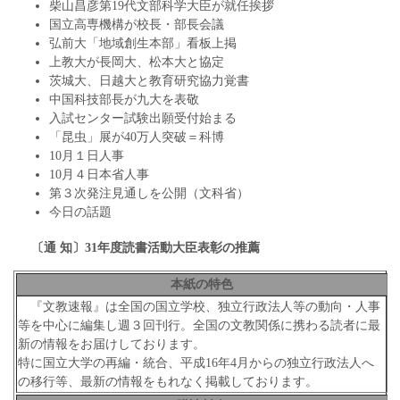
柴山昌彦第19代文部科学大臣が就任挨拶
国立高専機構が校長・部長会議
弘前大「地域創生本部」看板上掲
上教大が長岡大、松本大と協定
茨城大、日越大と教育研究協力覚書
中国科技部長が九大を表敬
入試センター試験出願受付始まる
「昆虫」展が40万人突破＝科博
10月１日人事
10月４日本省人事
第３次発注見通しを公開（文科省）
今日の話題
〔通 知〕31年度読書活動大臣表彰の推薦
本紙の特色
『文教速報』は全国の国立学校、独立行政法人等の動向・人事
等を中心に編集し週３回刊行。全国の文教関係に携わる読者に最
新の情報をお届けしております。
特に国立大学の再編・統合、平成16年4月からの独立行政法人へ
の移行等、最新の情報をもれなく掲載しております。