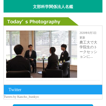
文部科学関係法人名鑑
2026年8月5日
更新
農工大で大
学院生のト
ークセッシ
ョンに...
2026年8月3日
Twitter
更新
Tweets by Kancho_bunkyo
秋田大に設
置されたフ