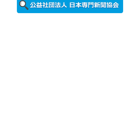
ォトスポッ
ト （8...
2026年7月31
日更新
登録有形文
化財となっ
た東北大植
物園八...
2026年7月29
日更新