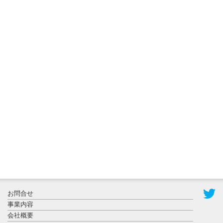
2026年8月3日
更新
秋田大に設
置されたフ
ォトスポッ
ト （8...
2026年7月31
お問合せ
日更新
事業内容
登録有形文
会社概要
化財となっ