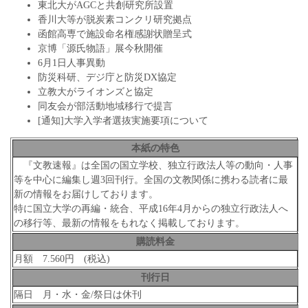
東北大がAGCと共創研究所設置
香川大等が脱炭素コンクリ研究拠点
函館高専で施設命名権感謝状贈呈式
京博「源氏物語」展今秋開催
6月1日人事異動
防災科研、デジ庁と防災DX協定
立教大がライオンズと協定
同友会が部活動地域移行で提言
[通知]大学入学者選抜実施要項について
本紙の特色
『文教速報』は全国の国立学校、独立行政法人等の動向・人事
等を中心に編集し週3回刊行。全国の文教関係に携わる読者に最
新の情報をお届けしております。
特に国立大学の再編・統合、平成16年4月からの独立行政法人へ
の移行等、最新の情報をもれなく掲載しております。
購読料金
月額 7.560円 (税込)
刊行日
隔日 月・水・金/祭日は休刊