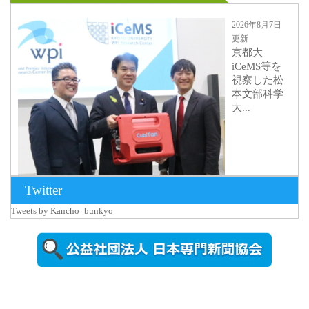
2026年8月7日
更新
京都大
iCeMS等を
視察した松
本文部科学
大...
Twitter
Tweets by Kancho_bunkyo
2026年8月5日
更新
農工大で大
学院生のト
ークセッシ
ョンに...