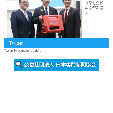
視察した松
本文部科学
大...
Twitter
Tweets by Kancho_bunkyo
2026年8月5日
更新
農工大で大
学院生のト
ークセッシ
ョンに...