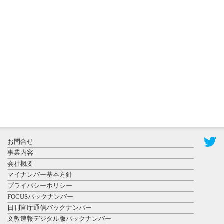
2026年8月3日
更新
秋田大に設
置されたフ
ォトスポッ
ト （8...
2026年7月31
お問合せ
日更新
事業内容
登録有形文
会社概要
化財となっ
マイナンバー基本方針
た東北大植
プライバシーポリシー
物園八...
FOCUSバックナンバー
日刊官庁通信バックナンバー
文教速報デジタル版バックナンバー