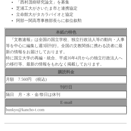
「西村茂樹研究論文」を募集
芝浦工大がさいたま市と連携協定
立命館大がタカラバイオと協定
阿部一関高専事務部長らに叙位叙勲
本紙の特色
『文教速報』は全国の国立学校、独立行政法人等の動向・人事
等を中心に編集し週3回刊行。全国の文教関係に携わる読者に最
新の情報をお届けしております。
特に国立大学の再編・統合、平成16年4月からの独立行政法人へ
の移行等、最新の情報をもれなく掲載しております。
購読料金
月額 7.560円 (税込)
刊行日
隔日 月・水・金/祭日は休刊
E-mail
bunkyo@kancho-t.com