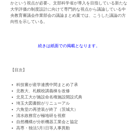
かという視点が必要‐。文部科学省が導入を目指している新たな
大学評価の制度設計に向けて専門的な視点から議論している中
央教育審議会作業部会の議論まとめ案では、こうした議論の方
向性を示している。
続きは紙面での掲載となります。
【目次】
科技審が産学連携中間まとめ了承
北教大、札幌校講義棟を改修
北見工大が施設命名権施設開設式典
埼玉大図書館がリニューアル
六角堂の再塗装が終了（茨城大）
清水政務官が極地研を視察
自然機構が分析機器工業会と協定
高専・独法5月1日等人事異動