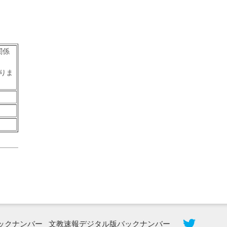
関係
2026年8月3日更新
秋田大に設置されたフォトスポット
りま
（8...
2026年7月31日更新
登録有形文化財となった東北大植物園
八...
ックナンバー
文教速報デジタル版バックナンバー