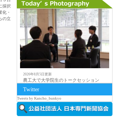
に採択
業化・
らの立
。
2026年8月5日更新
農工大で大学院生のトークセッション
に...
Twitter
Tweets by Kancho_bunkyo