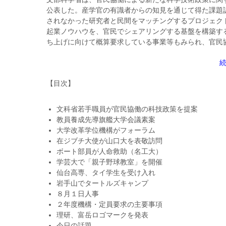
公表した。産学官の有識者からの知見を通じて得た課題
されなかった研究者と民間をマッチングするプロジェク
起業ノウハウを、官民でシェアリングする基盤を構築す
ち上げに向けて概算要求している事業等もみられ、官民
【目次】
文科省若手職員が官民協働の科技政策を提案
教員養成先導旗艦大学会議素案
大学改革学位機構がフォーラム
在ジブチ大使が山口大を表敬訪問
ボート部員が人命救助（名工大）
学芸大で「親子野球教室」を開催
仙台高専、タイ学生を受け入れ
岩手山でタートルズキャンプ
８月１日人事
２年度機構・定員要求の主要事項
理研、富岳ロゴマークを発表
今日の話題