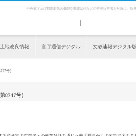
中央省庁及び都道府県の機関や関連団体などの事務従事者を対象に、執
土地改良情報
官庁通信デジタル
文教速報デジタル
747号）
8747号）
する産学官の有識者との政策対話を通じた若手職員からの政策提案を９