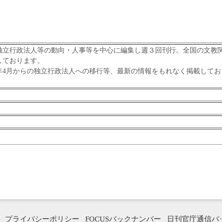
立行政法人等の動向・人事等を中心に編集し週３回刊行。全国の文教
しております。
年4月からの独立行政法人への移行等、最新の情報をもれなく掲載してお
プライバシーポリシー
FOCUSバックナンバー
日刊官庁通信バ