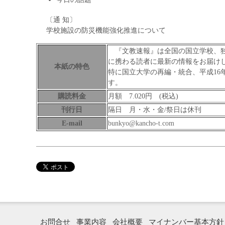
〔通 知〕
学校施設の防災機能強化推進について
『文教速報』は全国の国立学校、独
に携わる読者に最新の情報をお届け
本紙の特色
特に国立大学の再編・統合、平成16
す。
購読料金
月額 7.020円 (税込)
刊行日
隔日 月・水・金/祭日は休刊
E-mail
bunkyo@kancho-t.com
お問合せ
事業内容
会社概要
マイナンバー基本方針