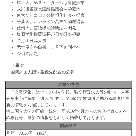
埼玉大、第３・４タームも遠隔授業
入試担当課長連絡協議会＝学芸大
東大がＰコロナの情報化社会へ提言
千葉大、オンライン高校生物理講習
信州大、言語機能診断法を開発
塩原学術機関課長が日文研を視察
７月１日等人事
元年度文科白書、７月下旬刊行へ
今日の話題
〔通 知〕
国費外国人留学生優先配置の公募
本紙の特色
『文教速報』は全国の国立学校、独立行政法人等の動向・人事
等を中心に編集し週３回刊行。全国の文教関係に携わる読者に最
新の情報をお届けしております。
特に国立大学の再編・統合、平成16年4月からの独立行政法人へ
の移行等、最新の情報をもれなく掲載しております。
購読料金
月額 7.020円 (税込)