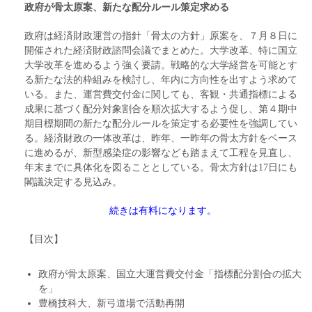
政府が骨太原案、新たな配分ルール策定求める
政府は経済財政運営の指針「骨太の方針」原案を、７月８日に
開催された経済財政諮問会議でまとめた。大学改革、特に国立
大学改革を進めるよう強く要請。戦略的な大学経営を可能とす
る新たな法的枠組みを検討し、年内に方向性を出すよう求めて
いる。また、運営費交付金に関しても、客観・共通指標による
成果に基づく配分対象割合を順次拡大するよう促し、第４期中
期目標期間の新たな配分ルールを策定する必要性を強調してい
る。経済財政の一体改革は、昨年、一昨年の骨太方針をベース
に進めるが、新型感染症の影響なども踏まえて工程を見直し、
年末までに具体化を図ることとしている。骨太方針は17日にも
閣議決定する見込み。
続きは有料になります。
【目次】
政府が骨太原案、国立大運営費交付金「指標配分割合の拡大
を」
豊橋技科大、新弓道場で活動再開