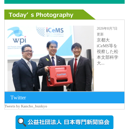
2026年8月7日
更新
京都大
iCeMS等を
視察した松
本文部科学
大...
Twitter
Tweets by Kancho_bunkyo
2026年8月5日
更新
農工大で大