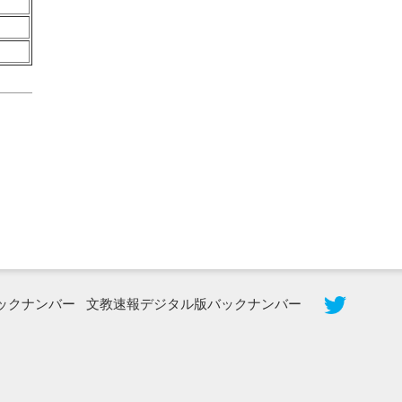
2026年8月5日更新
農工大で大学院生のトークセッション
に...
ックナンバー
文教速報デジタル版バックナンバー