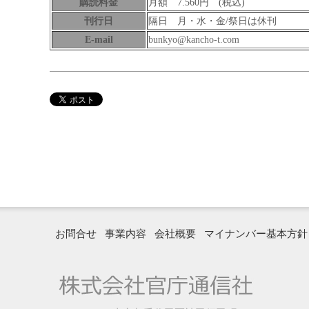
購読料金
月額 7.560円 (税込)
刊行日
隔日 月・水・金/祭日は休刊
E-mail
bunkyo@kancho-t.com
お問合せ
事業内容
会社概要
マイナンバー基本方針