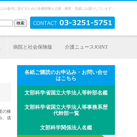
務上の参考に供するための各種情報を正確・確実・迅速にお届けしています。
版
病院と社会保険版
介護ニュースJOINT
各紙ご購読のお申込み・お問い合せ
はこちら
文部科学省国立大学法人等幹部名鑑
文部科学省国立大学法人等事務系歴
業の稼
代幹部一覧
み、成
文部科学関係法人名鑑