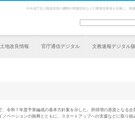
中央省庁及び都道府県の機関や関連団体などの事務従事者を対象に、執
土地改良情報
官庁通信デジタル
文教速報デジタル
）
議で、令和７年度予算編成の基本方針案を示した。所得増の原資となる企
イノベーションの振興とともに、スタートアップへの支援などに取り組