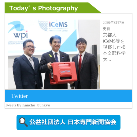
2026年8月7日
更新
京都大
iCeMS等を
視察した松
本文部科学
大...
Twitter
Tweets by Kancho_bunkyo
2026年8月5日
更新
農工大で大
学院生のト