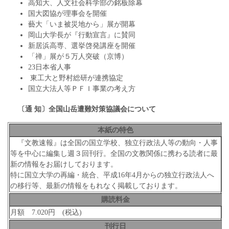
高知大、人文社会科学部の銘板除幕
国大図協が理事会を開催
藝大「いま被災地から」展が開幕
岡山大学長が『行動宣言』に賛同
新居浜高専、選挙啓発講座を開催
「禅」展が５万人突破（京博）
23日本省人事
東工大と野村総研が連携協定
国立大法人等ＰＦＩ事業の考え方
〔通
知〕
全国山岳遭難対策協議会について
本紙の特色
『文教速報』は全国の国立学校、独立行政法人等の動向・人事
等を中心に編集し週３回刊行。全国の文教関係に携わる読者に最
新の情報をお届けしております。
特に国立大学の再編・統合、平成16年4月からの独立行政法人へ
の移行等、最新の情報をもれなく掲載しております。
購読料金
月額 7.020円 (税込)
刊行日