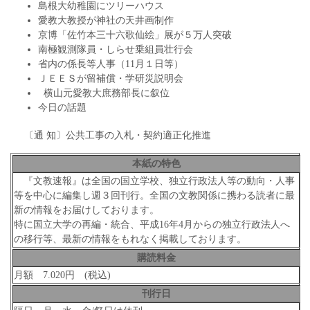
島根大幼稚園にツリーハウス
愛教大教授が神社の天井画制作
京博「佐竹本三十六歌仙絵」展が５万人突破
南極観測隊員・しらせ乗組員壮行会
省内の係長等人事（11月１日等）
ＪＥＥＳが留補償・学研災説明会
横山元愛教大庶務部長に叙位
今日の話題
〔通 知〕公共工事の入札・契約適正化推進
本紙の特色
『文教速報』は全国の国立学校、独立行政法人等の動向・人事
等を中心に編集し週３回刊行。全国の文教関係に携わる読者に最
新の情報をお届けしております。
特に国立大学の再編・統合、平成16年4月からの独立行政法人へ
の移行等、最新の情報をもれなく掲載しております。
購読料金
月額 7.020円 (税込)
刊行日