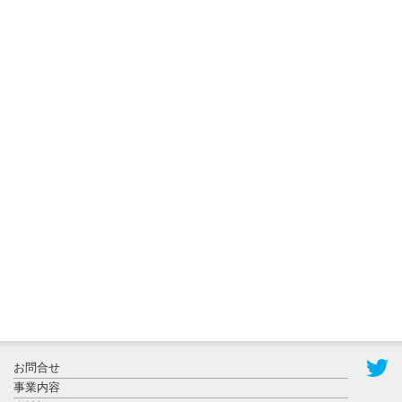
ョンに...
2026年8月3日
更新
秋田大に設
置されたフ
ォトスポッ
ト （8...
2026年7月31
お問合せ
日更新
事業内容
登録有形文