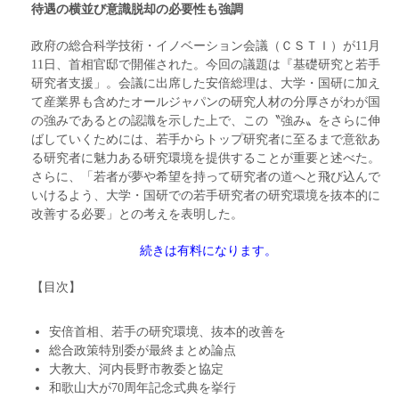
待遇の横並び意識脱却の必要性も強調
政府の総合科学技術・イノベーション会議（ＣＳＴＩ）が11月
11日、首相官邸で開催された。今回の議題は『基礎研究と若手
研究者支援」。会議に出席した安倍総理は、大学・国研に加え
て産業界も含めたオールジャパンの研究人材の分厚さがわが国
の強みであるとの認識を示した上で、この〝強み〟をさらに伸
ばしていくためには、若手からトップ研究者に至るまで意欲あ
る研究者に魅力ある研究環境を提供することが重要と述べた。
さらに、「若者が夢や希望を持って研究者の道へと飛び込んで
いけるよう、大学・国研での若手研究者の研究環境を抜本的に
改善する必要」との考えを表明した。
続きは有料になります。
【目次】
安倍首相、若手の研究環境、抜本的改善を
総合政策特別委が最終まとめ論点
大教大、河内長野市教委と協定
和歌山大が70周年記念式典を挙行