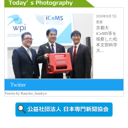
2026年8月7日
更新
京都大
iCeMS等を
視察した松
本文部科学
大...
Twitter
Tweets by Kancho_bunkyo
2026年8月5日
更新
農工大で大
学院生のト
ークセッシ