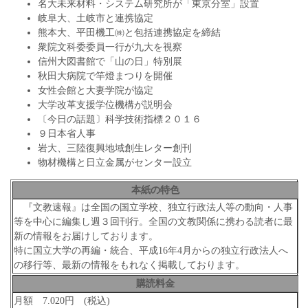
名大未来材料・システム研究所が「東京分室」設置
岐阜大、土岐市と連携協定
熊本大、平田機工㈱と包括連携協定を締結
衆院文科委委員一行が九大を視察
信州大図書館で「山の日」特別展
秋田大病院で竿燈まつりを開催
女性会館と大妻学院が協定
大学改革支援学位機構が説明会
〔今日の話題〕科学技術指標２０１６
９日本省人事
岩大、三陸復興地域創生レター創刊
物材機構と日立金属がセンター設立
本紙の特色
『文教速報』は全国の国立学校、独立行政法人等の動向・人事
等を中心に編集し週３回刊行。全国の文教関係に携わる読者に最
新の情報をお届けしております。
特に国立大学の再編・統合、平成16年4月からの独立行政法人へ
の移行等、最新の情報をもれなく掲載しております。
購読料金
月額 7.020円 (税込)