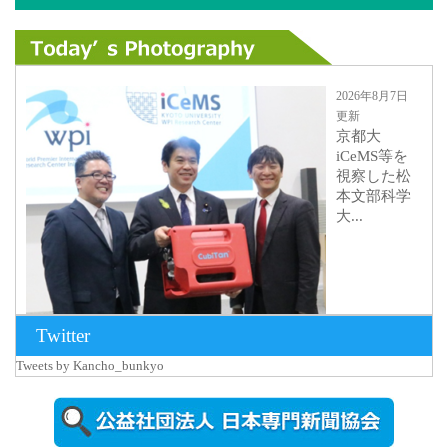
2026年8月7日
更新
京都大
iCeMS等を
視察した松
本文部科学
大...
Twitter
Tweets by Kancho_bunkyo
2026年8月5日
更新
農工大で大