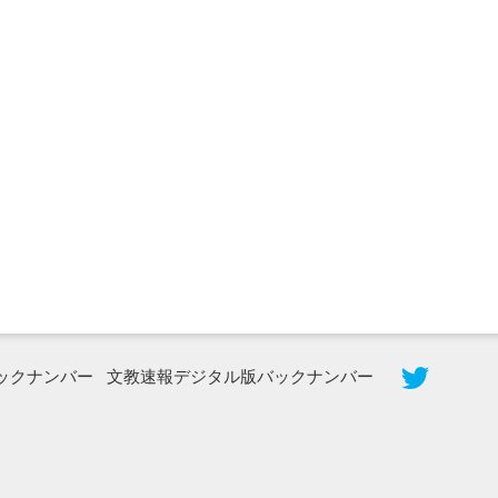
2026年8月3日更新
秋田大に設置されたフォトスポット
（8...
ックナンバー
文教速報デジタル版バックナンバー
2026年7月31日更新
登録有形文化財となった東北大植物園
八...