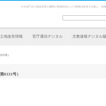
中央省庁及び都道府県の機関や関連団体などの事務従事者を対象に、執
土地改良情報
官庁通信デジタル
文教速報デジタル
333号）
8333号）