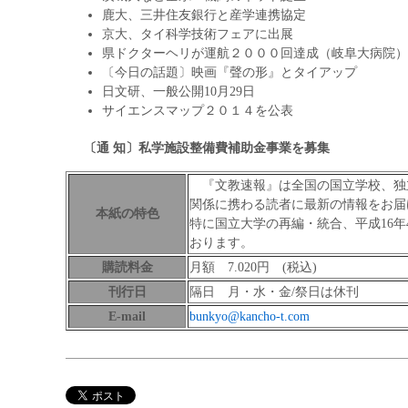
鹿大、三井住友銀行と産学連携協定
京大、タイ科学技術フェアに出展
県ドクターヘリが運航２０００回達成（岐阜大病院）
〔今日の話題〕映画『聲の形』とタイアップ
日文研、一般公開10月29日
サイエンスマップ２０１４を公表
〔通 知〕
私学施設整備費補助金事業を募集
『文教速報』は全国の国立学校、独
関係に携わる読者に最新の情報をお届
本紙の特色
特に国立大学の再編・統合、平成16
おります。
購読料金
月額 7.020円 (税込)
刊行日
隔日 月・水・金/祭日は休刊
E-mail
bunkyo@kancho-t.com