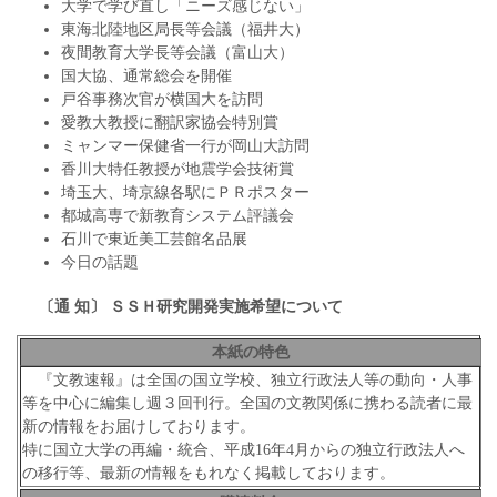
大学で学び直し「ニーズ感じない」
東海北陸地区局長等会議（福井大）
夜間教育大学長等会議（富山大）
国大協、通常総会を開催
戸谷事務次官が横国大を訪問
愛教大教授に翻訳家協会特別賞
ミャンマー保健省一行が岡山大訪問
香川大特任教授が地震学会技術賞
埼玉大、埼京線各駅にＰＲポスター
都城高専で新教育システム評議会
石川で東近美工芸館名品展
今日の話題
〔通 知〕
ＳＳＨ研究開発実施希望について
本紙の特色
『文教速報』は全国の国立学校、独立行政法人等の動向・人事
等を中心に編集し週３回刊行。全国の文教関係に携わる読者に最
新の情報をお届けしております。
特に国立大学の再編・統合、平成16年4月からの独立行政法人へ
の移行等、最新の情報をもれなく掲載しております。