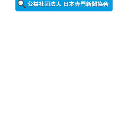
更新
農工大で大
学院生のト
ークセッシ
ョンに...
2026年8月3日
更新
秋田大に設
置されたフ
ォトスポッ
ト （8...