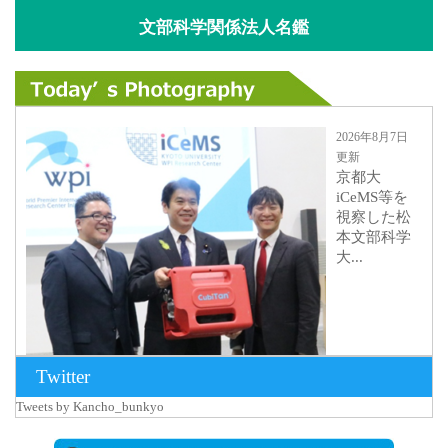
文部科学関係法人名鑑
2026年8月7日
更新
京都大
iCeMS等を
視察した松
本文部科学
大...
Twitter
Tweets by Kancho_bunkyo
2026年8月5日