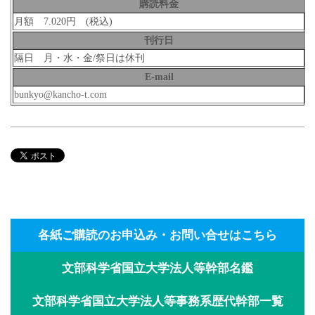
購読料金
月額 7.020円 (税込)
刊行日
隔日 月・水・金/祭日は休刊
E-mail
bunkyo@kancho-t.com
各紙ご購読のお申込み・お問い合せはこちら
文部科学省国立大学法人等幹部名鑑
文部科学省国立大学法人等事務系歴代幹部一覧