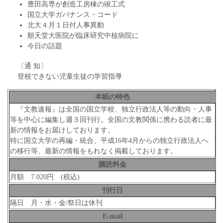
豊田高専が創造工房棟の竣工式
国立大学ガバナンス・コード
北大４月１日付人事異動
順天堂大医院が臨床研究中核病院に
今日の話題
〔通 知〕
登校できない児童生徒の学習指導
本紙の特色
『文教速報』は全国の国立学校、独立行政法人等の動向・人事
等を中心に編集し週３回刊行。全国の文教関係に携わる読者に最
新の情報をお届けしております。
特に国立大学の再編・統合、平成16年4月からの独立行政法人へ
の移行等、最新の情報をもれなく掲載しております。
購読料金
月額 7.020円 (税込)
刊行日
隔日 月・水・金/祭日は休刊
E-mail