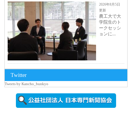
2026年8月5日
更新
農工大で大
学院生のト
ークセッシ
ョンに...
2026年8月3日
Twitter
更新
Tweets by Kancho_bunkyo
秋田大に設
置されたフ
ォトスポッ
ト （8...