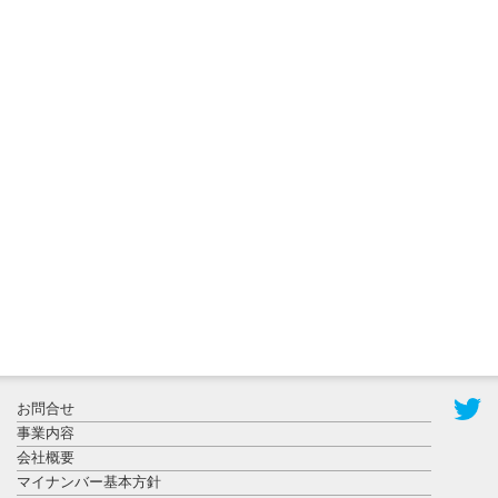
2026年7月31
日更新
登録有形文
化財となっ
た東北大植
物園八...
2026年7月29
日更新
県警等と大
規模災害時
お問合せ
連携協定を
事業内容
締結し...
会社概要
マイナンバー基本方針