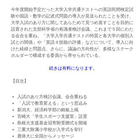
今年度開始予定だった大学入学共通テストへの英語民間検定試
験や国語・数学の記述式問題の導入が見送られたことを受け、
大学入試のあり方に関してあらためて見つめ直すことを目的に
設置された文部科学省の有識者検討会議。これまで５回にわた
る会合を重ね、「大学入学共通テストの特質と各大学の個別入
試との関係」や「英語４技能の評価」などについて、導入に向
けた経緯と問題点、さらに、議論の方向性が、多様なステーク
ホルダーで構成する委員から寄せられている。
続きは有料になります。
【目次】
入試のあり方検討会議、会合重ねる
「入試で教育変える」という思込み
新潟大、経済科学部の銘板上掲
宮崎大「学生スポーツ支援室」設置
島根大支援基金冠寄附受贈式を開催
三重大附属小学校が入学式を挙行
鹿体大に全国からメッセージ