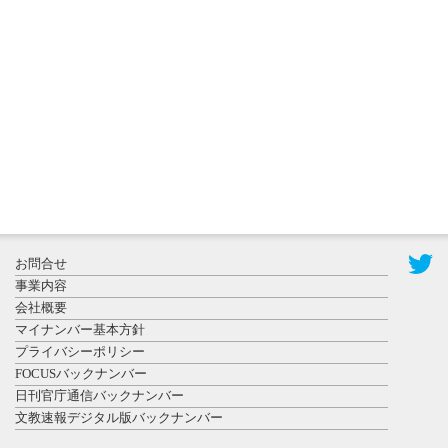
更新
秋田大に設
置されたフ
ォトスポッ
ト （8...
2026年7月31
お問合せ
日更新
事業内容
登録有形文
会社概要
化財となっ
マイナンバー基本方針
た東北大植
プライバシーポリシー
物園八...
FOCUSバックナンバー
日刊官庁通信バックナンバー
文教速報デジタル版バックナンバー