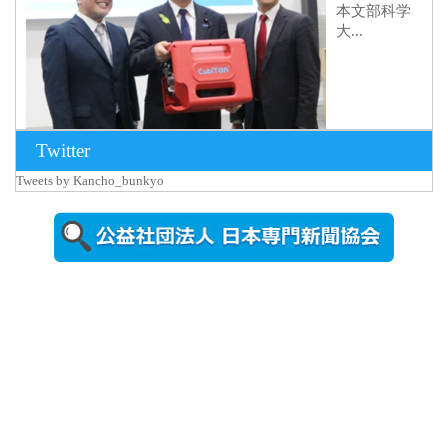
本文部科学
大...
Twitter
Tweets by Kancho_bunkyo
2026年8月5日
更新
農工大で大
学院生のト
ークセッシ
ョンに...
2026年8月3日