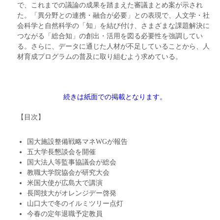
で、これまでの議論の成果を踏まえた審議まとめ案が示され
た。「異分野との連携・融合が必要」との表現で、人文学・社
会科学と自然科学の「知」を結び付け、さまざまな課題解決に
つながる「総合知」の創出・活用を図る必要性を強調してい
る。さらに、データに通じた人材が不足していることから、人
材育成プログラムの普及に取り組むよう求めている。
続きは紙面での掲載となります。
【目次】
国大施設整備戦略マネWGが報告
五大学長懇談会を開催
国大法人等監事協議会が総会
教職大学院協会が研究大会
米国大使が広島大で講演
長岡技大がオレンジデー啓発
山口大で冬のイルミツリー点灯
今春の定年退職予定教員