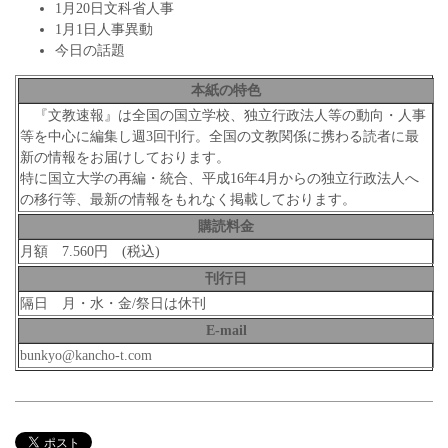
1月20日文科省人事
1月1日人事異動
今日の話題
本紙の特色
『文教速報』は全国の国立学校、独立行政法人等の動向・人事
等を中心に編集し週3回刊行。全国の文教関係に携わる読者に最
新の情報をお届けしております。
特に国立大学の再編・統合、平成16年4月からの独立行政法人へ
の移行等、最新の情報をもれなく掲載しております。
購読料金
月額 7.560円 (税込)
刊行日
隔日 月・水・金/祭日は休刊
E-mail
bunkyo@kancho-t.com