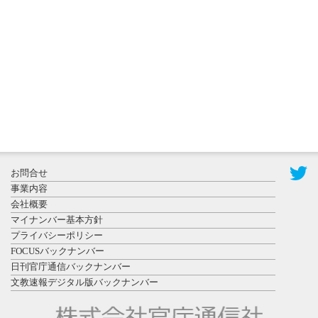
秋田大に設
置されたフ
ォトスポッ
ト （8...
2026年7月31
お問合せ
日更新
事業内容
登録有形文
会社概要
化財となっ
マイナンバー基本方針
た東北大植
プライバシーポリシー
物園八...
FOCUSバックナンバー
日刊官庁通信バックナンバー
文教速報デジタル版バックナンバー