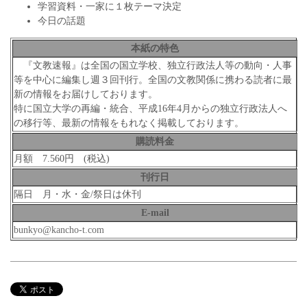
学習資料・一家に１枚テーマ決定
今日の話題
本紙の特色
『文教速報』は全国の国立学校、独立行政法人等の動向・人事
等を中心に編集し週３回刊行。全国の文教関係に携わる読者に最
新の情報をお届けしております。
特に国立大学の再編・統合、平成16年4月からの独立行政法人へ
の移行等、最新の情報をもれなく掲載しております。
購読料金
月額 7.560円 (税込)
刊行日
隔日 月・水・金/祭日は休刊
E-mail
bunkyo@kancho-t.com