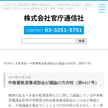
中央省庁及び都道府県の機関や関連団体などの事務従事者を対象に、執務上
の参考に供するための各種情報を正確・確実・迅速にお届けしています。
HOME
»
文教速報
» 中教審教員養成部会が議論の方向性（第9457号）
2024年10月16日
中教審教員養成部会が議論の方向性（第9457号）
教師のあるべき姿や処遇改善などに関して議論している中央教
育審議会初等中等教育分科会教員養成部会がこのほど開催さ
れ、今後議論を進めていくうえでの方向性が示された。ＡＩ等