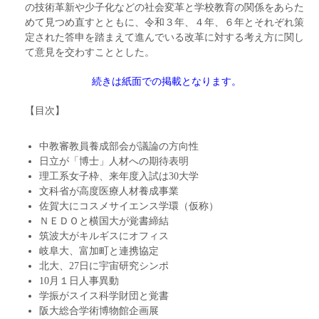
の技術革新や少子化などの社会変革と学校教育の関係をあらた
めて見つめ直すとともに、令和３年、４年、６年とそれぞれ策
定された答申を踏まえて進んでいる改革に対する考え方に関し
て意見を交わすこととした。
続きは紙面での掲載となります。
【目次】
中教審教員養成部会が議論の方向性
日立が「博士」人材への期待表明
理工系女子枠、来年度入試は30大学
文科省が高度医療人材養成事業
佐賀大にコスメサイエンス学環（仮称）
ＮＥＤＯと横国大が覚書締結
筑波大がキルギスにオフィス
岐阜大、富加町と連携協定
北大、27日に宇宙研究シンポ
10月１日人事異動
学振がスイス科学財団と覚書
阪大総合学術博物館企画展