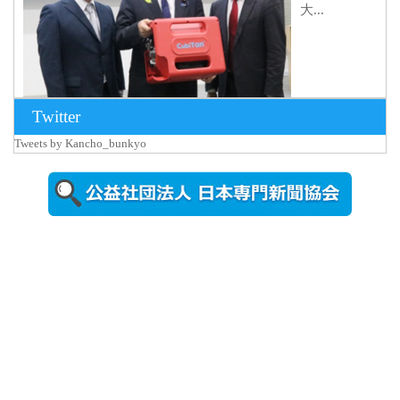
大...
Twitter
Tweets by Kancho_bunkyo
2026年8月5日
更新
農工大で大
学院生のト
ークセッシ
ョンに...
2026年8月3日
更新