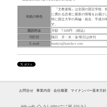
『文教速報』は全国の国立学校、独
に携わる読者に最新の情報をお届け
本紙の特色
特に国立大学の再編・統合、平成16
す。
購読料金
月額 7.020円 (税込)
刊行日
隔日 月・水・金/祭日は休刊
E-mail
bunkyo@kancho-t.com
お問合せ
事業内容
会社概要
マイナンバー基本方針