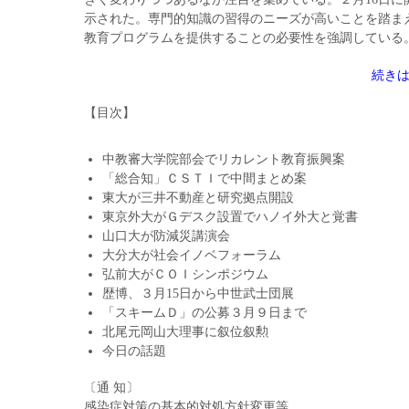
示された。専門的知識の習得のニーズが高いことを踏ま
教育プログラムを提供することの必要性を強調している
続き
【目次】
中教審大学院部会でリカレント教育振興案
「総合知」ＣＳＴＩで中間まとめ案
東大が三井不動産と研究拠点開設
東京外大がＧデスク設置でハノイ外大と覚書
山口大が防減災講演会
大分大が社会イノベフォーラム
弘前大がＣＯＩシンポジウム
歴博、３月15日から中世武士団展
「スキームＤ」の公募３月９日まで
北尾元岡山大理事に叙位叙勲
今日の話題
〔通 知〕
感染症対策の基本的対処方針変更等