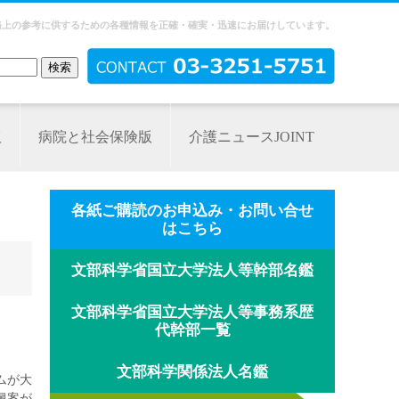
務上の参考に供するための各種情報を正確・確実・迅速にお届けしています。
版
病院と社会保険版
介護ニュースJOINT
各紙ご購読のお申込み・お問い合せ
はこちら
文部科学省国立大学法人等幹部名鑑
文部科学省国立大学法人等事務系歴
代幹部一覧
文部科学関係法人名鑑
ムが大
興案が