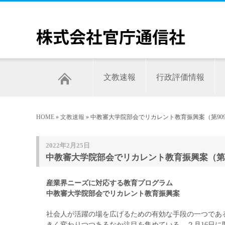
文教速報
行政評価情報
HOME
»
文教速報
» 中教審大学院部会でリカレント教育振興案（第909
2022年2月25日
中教審大学院部会でリカレント教育振興案（第9
産業界ニーズに対応する教育プログラム
中教審大学院部会でリカレント教育振興案
社会人が活躍の場を広げるための有効な手段の一つであ
きく変わりつつあるなか注目を集めている。２月16日