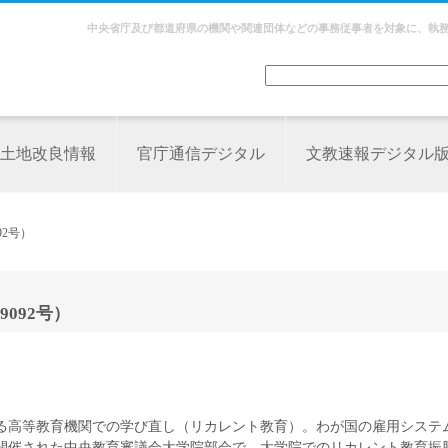
中央省庁及び都道府県の機関や関連団体などの事務従事者を対象に、執
土地改良情報
官庁通信デジタル
文教速報デジタル
2号）
092号）
る高等教育機関での学び直し（リカレント教育）。わが国の雇用システ
に開催された中央教育審議会大学院部会で、大学院でのリカレント教育振