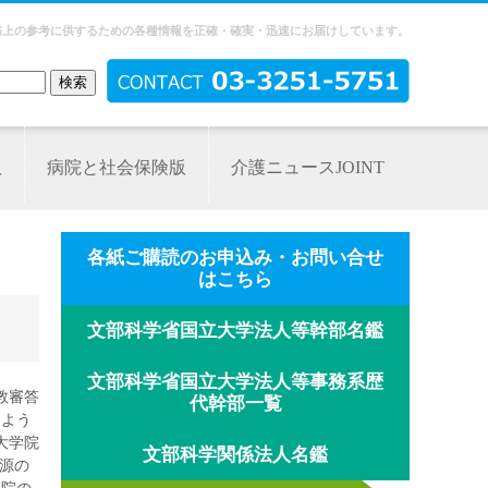
務上の参考に供するための各種情報を正確・確実・迅速にお届けしています。
版
病院と社会保険版
介護ニュースJOINT
各紙ご購読のお申込み・お問い合せ
はこちら
文部科学省国立大学法人等幹部名鑑
文部科学省国立大学法人等事務系歴
教審答
代幹部一覧
るよう
大学院
文部科学関係法人名鑑
源の