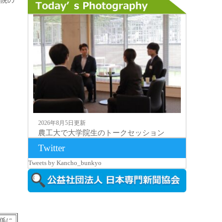
学院の
2026年8月5日更新
農工大で大学院生のトークセッション
に...
Twitter
Tweets by Kancho_bunkyo
係に