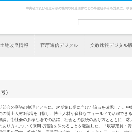
中央省庁及び都道府県の機関や関連団体などの事務従事者を対象に、執
土地改良情報
官庁通信デジタル
文教速報デジタル
）
4号）
2期部会の審議の整理とともに、次期第13期に向けた論点を確認した。中
までの博士人材3倍増を目指し、博士人材が多様なフィールドで活躍でき
強調。①社会の多様な場での活躍、社会との接続のあり方とともに、②
のあり方‐について来期で議論を深めることを確認した。「収容定員・資