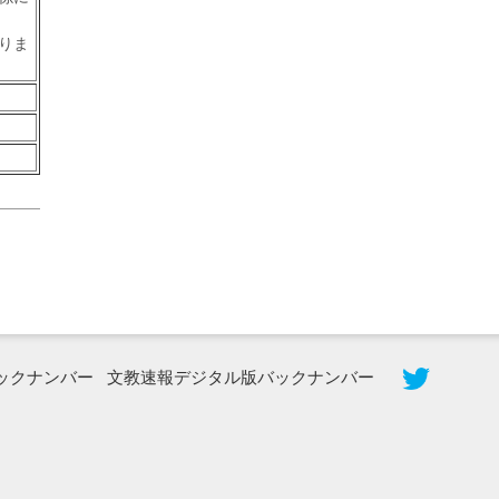
りま
2026年8月3日更新
秋田大に設置されたフォトスポット
（8...
ックナンバー
文教速報デジタル版バックナンバー
2026年7月31日更新
登録有形文化財となった東北大植物園
八...