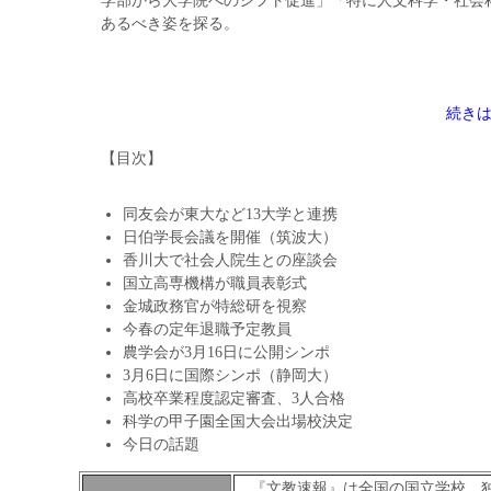
学部から大学院へのシフト促進」「特に人文科学・社会
あるべき姿を探る。
続き
【目次】
同友会が東大など13大学と連携
日伯学長会議を開催（筑波大）
香川大で社会人院生との座談会
国立高専機構が職員表彰式
金城政務官が特総研を視察
今春の定年退職予定教員
農学会が3月16日に公開シンポ
3月6日に国際シンポ（静岡大）
高校卒業程度認定審査、3人合格
科学の甲子園全国大会出場校決定
今日の話題
『文教速報』は全国の国立学校、独