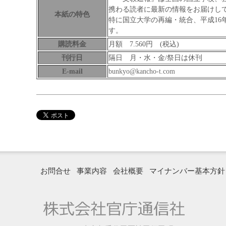
携わる読者に最新の情報をお届けし
本紙の特色
特に国立大学の再編・統合、平成16
す。
購読料金
月額 7.560円 (税込)
刊行日
隔日 月・水・金/祭日は休刊
E-mail
bunkyo@kancho-t.com
お問合せ
事業内容
会社概要
マイナンバー基本方針