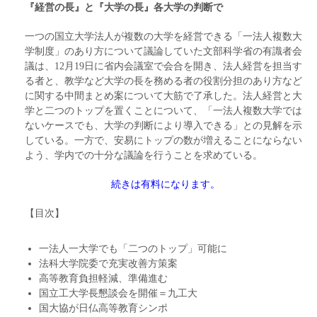
『経営の長』と『大学の長』各大学の判断で
一つの国立大学法人が複数の大学を経営できる「一法人複数大
学制度」のあり方について議論していた文部科学省の有識者会
議は、12月19日に省内会議室で会合を開き、法人経営を担当す
る者と、教学など大学の長を務める者の役割分担のあり方など
に関する中間まとめ案について大筋で了承した。法人経営と大
学と二つのトップを置くことについて、「一法人複数大学では
ないケースでも、大学の判断により導入できる」との見解を示
している。一方で、安易にトップの数が増えることにならない
よう、学内での十分な議論を行うことを求めている。
続きは有料になります。
【目次】
一法人一大学でも「二つのトップ」可能に
法科大学院委で充実改善方策案
高等教育負担軽減、準備進む
国立工大学長懇談会を開催＝九工大
国大協が日仏高等教育シンポ