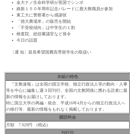
金大ナノ生命科学研が英国でシンポ
維新１５０年周年記念パレードに鹿大教職員が参加
東工大に警察署から感謝状
「徳大農場米」の販売を開始
「不登校傾向」は中学生の１割
検査院、総括審議官など発令
今日の話題
〔通 知〕延長希望国費高専留学生の取扱い
本紙の特色
『文教速報』は全国の国立学校、独立行政法人等の動向・人事
等を中心に編集し週３回刊行。全国の文教関係に携わる読者に最
新の情報をお届けしております。
特に国立大学の再編・統合、平成16年4月からの独立行政法人へ
の移行等、最新の情報をもれなく掲載しております。
購読料金
月額 7.020円 (税込)
刊行日