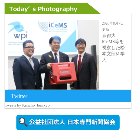
2026年8月7日
更新
京都大
iCeMS等を
視察した松
本文部科学
大...
Twitter
Tweets by Kancho_bunkyo
2026年8月5日
更新
農工大で大
学院生のト