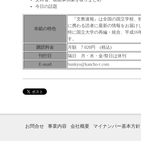
今日の話題
『文教速報』は全国の国立学校、独
に携わる読者に最新の情報をお届け
本紙の特色
特に国立大学の再編・統合、平成16
す。
購読料金
月額 7.020円 (税込)
刊行日
隔日 月・水・金/祭日は休刊
E-mail
bunkyo@kancho-t.com
お問合せ
事業内容
会社概要
マイナンバー基本方針