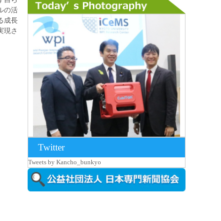
ルの活
る成長
実現さ
Twitter
2026年8月7日更新
Tweets by Kancho_bunkyo
京都大iCeMS等を視察した松本文部科学
大...