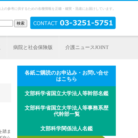
務上の参考に供するための各種情報を正確・確実・迅速にお届けしています。
版
病院と社会保険版
介護ニュースJOINT
各紙ご購読のお申込み・お問い合せ
はこちら
文部科学省国立大学法人等幹部名鑑
文部科学省国立大学法人等事務系歴
代幹部一覧
文部科学関係法人名鑑
を踏ま
ず自ら