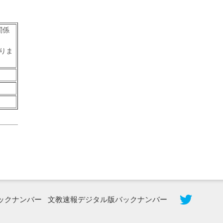
関係
りま
2026年8月5日更新
農工大で大学院生のトークセッション
に...
ックナンバー
文教速報デジタル版バックナンバー