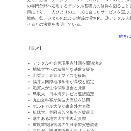
の専門分野へ応用するデジタル基礎力の修得を図ること
用により、一人ひとりのニーズに合ったサービスを選ぶ
戦略、②デジタル化による地域の活性化、③デジタル人
せるとの決意を表明している。
続き
【目次】
デジタル社会実現重点計画を閣議決定
地域大学への積極的な基盤支援を
山梨大、東京オフィスを移転
福井大国際地域学部が高校と協定
滋賀大が生命保険協会と覚書
鳥取大、日本海テレビと連携協定
丸山文科審が筑波大高校を訪問
ポルトガル大使が東京外大表敬
琉球大、寄附者芳名板をお披露目
魅力ある地方大学実現定員増
重度重複障害者の生涯学習実態調査
文科省、取組事例集を取りまとめ