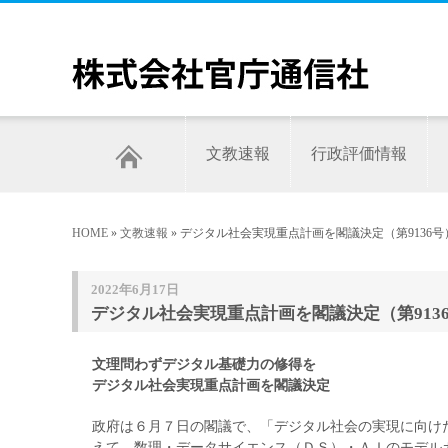
文教速報
行政評価情報
HOME
»
文教速報
» デジタル社会実現重点計画を閣議決定（第9136号
2022年6月17日
デジタル社会実現重点計画を閣議決定（第913
文理問わずデジタル基礎力の修得を
デジタル社会実現重点計画を閣議決定
政府は６月７日の閣議で、「デジタル社会の実現に向け
えて、数理・データサイエンス（ＤＳ）・ＡＩのモデル