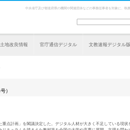
中央省庁及び都道府県の機関や関連団体などの事務従事者を対象に、執
土地改良情報
官庁通信デジタル
文教速報デジタル
）
6号）
た重点計画」を閣議決定した。デジタル人材が大きく不足している現状
カリキュラムを踏まえた教材等を全国の大学や高専に展開。文理を問わ