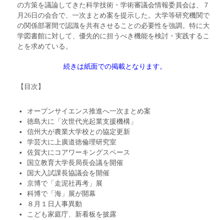
の方策を議論してきた科学技術・学術審議会情報委員会は、７
月26日の会合で、一次まとめ案を提示した。大学等研究機関で
の関係部署間で認識を共有させることの必要性を強調。特に大
学図書館に対して、優先的に担うべき機能を検討・実践するこ
とを求めている。
続きは紙面での掲載となります。
【目次】
オープンサイエンス推進へ一次まとめ案
徳島大に「次世代光起業支援機構」
信州大が農業大学校との協定更新
学芸大に上廣道徳倫理研究室
佐賀大にコアワーキングスペース
国立教育大学長局長会議を開催
国大入試課長協議会を開催
京博で「走泥社再考」展
科博で「海」展が開幕
８月１日人事異動
こども家庭庁、新看板を披露