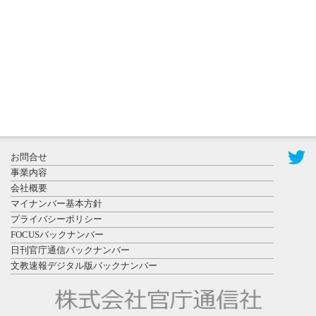
置されたフ
ォトスポッ
ト （8...
2026年7月31
お問合せ
日更新
事業内容
登録有形文
会社概要
化財となっ
マイナンバー基本方針
た東北大植
プライバシーポリシー
物園八...
FOCUSバックナンバー
日刊官庁通信バックナンバー
文教速報デジタル版バックナンバー