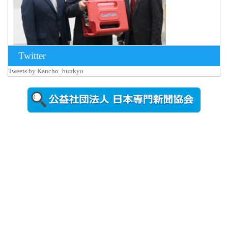
Twitter
Tweets by Kancho_bunkyo
2026年8月5日
更新
農工大で大
学院生のト
ークセッシ
ョンに...
2026年8月3日
更新
秋田大に設