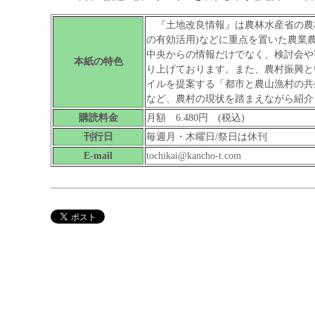
『土地改良情報』は農林水産省の農村
の有効活用)などに重点を置いた農業
中央からの情報だけでなく、検討会や
本紙の特色
り上げております。また、農村振興と
イルを提案する「都市と農山漁村の共
など、農村の現状を踏まえながら紹介
購読料金
月額 6.480円 (税込)
刊行日
毎週月・木曜日/祭日は休刊
E-mail
tochikai@kancho-t.com