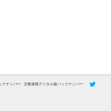
2026年8月3日更新
秋田大に設置されたフォトスポット
（8...
ックナンバー
文教速報デジタル版バックナンバー
2026年7月31日更新
登録有形文化財となった東北大植物園
八...