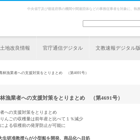
中央省庁及び都道府県の機関や関連団体などの事務従事者を対象に、執
土地改良情報
官庁通信デジタル
文教速報デジタル
農林漁業者への支援対策をとりまとめ （第4691号）
林漁業者への支援対策をとりまとめ （第4691号）
者への支援対策をとりまとめ
減 りんごの収穫量は前年産と比べて１％減少
による収穫前の発芽防止が可能に
大生研准教授らが小型船を開発、商品化へ目処