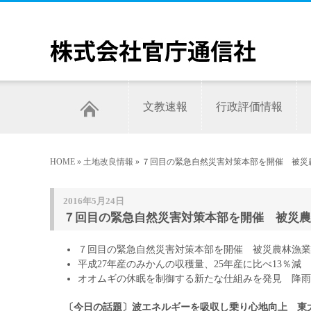
文教速報
行政評価情報
HOME
»
土地改良情報
» ７回目の緊急自然災害対策本部を開催 被災
2016年5月24日
７回目の緊急自然災害対策本部を開催 被災農
７回目の緊急自然災害対策本部を開催 被災農林漁業
平成27年産のみかんの収穫量、25年産に比べ13％
オオムギの休眠を制御する新たな仕組みを発見 降雨
〔今日の話題〕波エネルギーを吸収し乗り心地向上
東