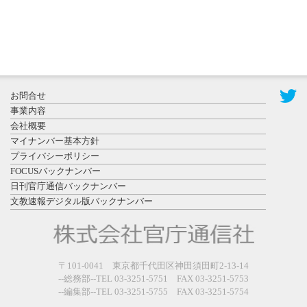
2026年7月29
日更新
県警等と大
規模災害時
お問合せ
連携協定を
事業内容
締結し...
会社概要
マイナンバー基本方針
プライバシーポリシー
FOCUSバックナンバー
日刊官庁通信バックナンバー
文教速報デジタル版バックナンバー
2026年7月27
日更新
教育学部と
政経学部の
〒101-0041 東京都千代田区神田須田町2-13-14
来春開設決
--総務部--TEL 03-3251-5751 FAX 03-3251-5753
--編集部--TEL 03-3251-5755 FAX 03-3251-5754
定を祝...