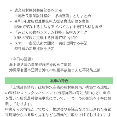
農業農村振興整備部会を開催
土地改良事業設計指針「ほ場整備」とりまとめ
令和8年度農福連携技術支援者育成研修を実施
現場で実践する手法をアドバイスする専門人材を育成
「みどりの食料システム戦略」技術カタログ
戦略の実現に貢献する技術478件を紹介
スマート農業技術の開発・供給に関する事業
32課題の新規採択を決定
〔今日の話題〕
海上運送法の事業登録等を改めて周知
沖縄県名護市辺野古沖での転覆事故踏まえた再発防止策
本紙の特色
『土地改良情報』は農林水産省の農村振興局が実施する環境と
の調和やストックマネジメント(既存施設の有効活用)などに重点
を置いた農業農村整備事業について、一つ一つの施策を丁寧に掲
載しております。
中央からの情報だけでなく、検討会や審議会などで出された各都
道府県からの要望や提案なども積極的に取り上げております。ま