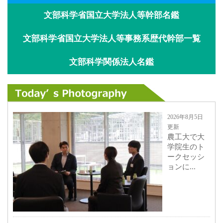
文部科学省国立大学法人等幹部名鑑
文部科学省国立大学法人等事務系歴代幹部一覧
文部科学関係法人名鑑
2026年8月5日
更新
農工大で大
学院生のト
ークセッシ
ョンに...