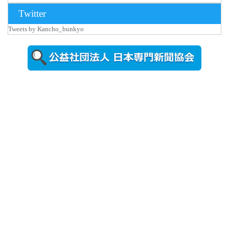
2026年8月3日
Twitter
更新
Tweets by Kancho_bunkyo
秋田大に設
置されたフ
ォトスポッ
ト （8...
2026年7月31
日更新
登録有形文
化財となっ
た東北大植
物園八...