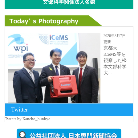
文部科学関係法人名鑑
2026年8月7日
更新
京都大
iCeMS等を
視察した松
本文部科学
大...
Twitter
Tweets by Kancho_bunkyo
2026年8月5日
更新