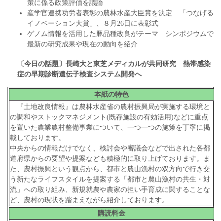
策に係る政策評価を議論
産学官連携功労者表彰の農林水産大臣賞を決定 「つなげる
イノベーション大賞」、８月26日に表彰式
ゲノム情報を活用した豚品種改良がテーマ シンポジウムで
最新の研究成果や現在の動向を紹介
〔今日の話題〕長崎大と東芝メディカルが共同研究 熱帯感染
症の早期診断遺伝子検査システム開発へ
本紙の特色
『土地改良情報』は農林水産省の農村振興局が実施する環境と
の調和やストックマネジメント(既存施設の有効活用)などに重点
を置いた農業農村整備事業について、一つ一つの施策を丁寧に掲
載しております。
中央からの情報だけでなく、検討会や審議会などで出された各都
道府県からの要望や提案なども積極的に取り上げております。ま
た、農村振興という観点から、都市と農山漁村の双方向で行き交
う新たなライフスタイルを提案する「都市と農山漁村の共生・対
流」への取り組み、新規就農や農家の担い手育成に関することな
ど、農村の現状を踏まえながら紹介しております。
購読料金