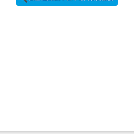
農工大で大
学院生のト
ークセッシ
ョンに...
2026年8月3日
更新
秋田大に設
置されたフ
ォトスポッ
ト （8...