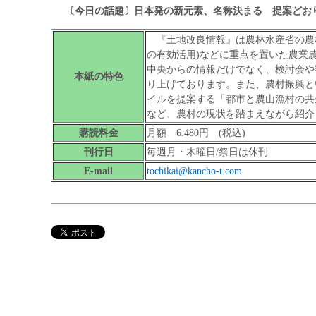
〔今日の話題〕日本発の新元素、名称決まる 提案どお
『土地改良情報』は農林水産省の農村
の有効活用)などに重点を置いた農業
中央からの情報だけでなく、検討会や
本紙の特色
り上げております。また、農村振興と
イルを提案する「都市と農山漁村の共
など、農村の現状を踏まえながら紹介
購読料金
月額 6.480円 (税込)
刊行日
毎週月・木曜日/祭日は休刊
E-mail
tochikai@kancho-t.com