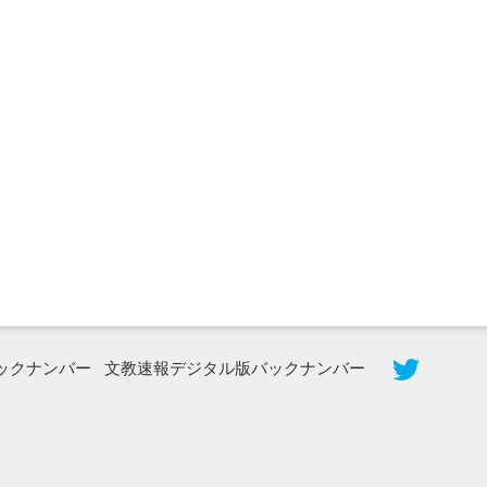
2026年8月5日更新
農工大で大学院生のトークセッション
に...
ックナンバー
文教速報デジタル版バックナンバー