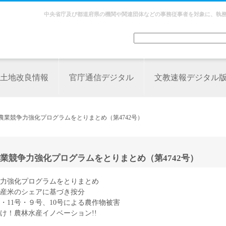
中央省庁及び都道府県の機関や関連団体などの事務従事者を対象に、執
土地改良情報
官庁通信デジタル
文教速報デジタル
農業競争力強化プログラムをとりまとめ（第4742号）
業競争力強化プログラムをとりまとめ（第4742号）
力強化プログラムをとりまとめ
年産米のシェアに基づき按分
・11号・９号、10号による農作物被害
け！農林水産イノベーション!!