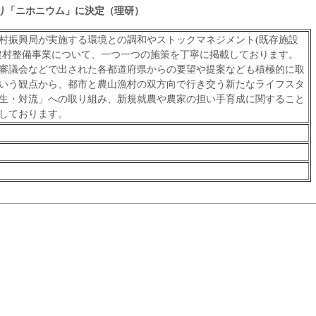
り「ニホニウム」に決定（理研）
振興局が実施する環境との調和やストックマネジメント(既存施設
農村整備事業について、一つ一つの施策を丁寧に掲載しております。
審議会などで出された各都道府県からの要望や提案なども積極的に取
いう観点から、都市と農山漁村の双方向で行き交う新たなライフスタ
生・対流」への取り組み、新規就農や農家の担い手育成に関すること
しております。