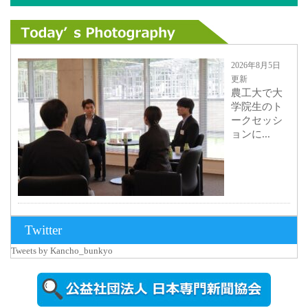
2026年8月5日
更新
農工大で大
学院生のト
ークセッシ
ョンに...
2026年8月3日
Twitter
更新
Tweets by Kancho_bunkyo
秋田大に設
置されたフ
ォトスポッ
ト （8...