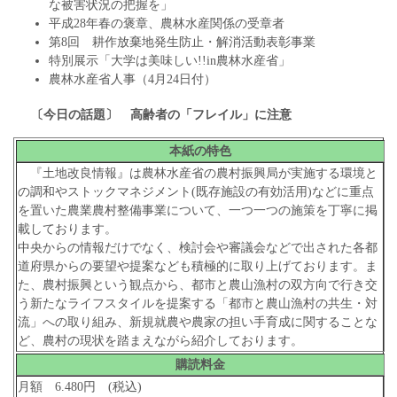
な被害状況の把握を」
平成28年春の褒章、農林水産関係の受章者
第8回 耕作放棄地発生防止・解消活動表彰事業
特別展示「大学は美味しい!!in農林水産省」
農林水産省人事（4月24日付）
〔今日の話題〕 高齢者の「フレイル」に注意
本紙の特色
『土地改良情報』は農林水産省の農村振興局が実施する環境と
の調和やストックマネジメント(既存施設の有効活用)などに重点
を置いた農業農村整備事業について、一つ一つの施策を丁寧に掲
載しております。
中央からの情報だけでなく、検討会や審議会などで出された各都
道府県からの要望や提案なども積極的に取り上げております。ま
た、農村振興という観点から、都市と農山漁村の双方向で行き交
う新たなライフスタイルを提案する「都市と農山漁村の共生・対
流」への取り組み、新規就農や農家の担い手育成に関することな
ど、農村の現状を踏まえながら紹介しております。
購読料金
月額 6.480円 (税込)