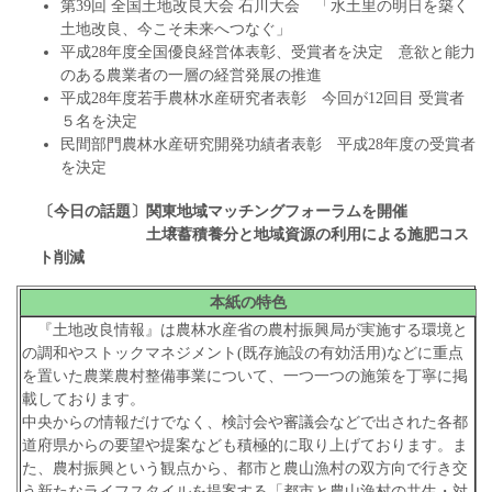
第39回 全国土地改良大会 石川大会 「水土里の明日を築く
土地改良、今こそ未来へつなぐ」
平成28年度全国優良経営体表彰、受賞者を決定 意欲と能力
のある農業者の一層の経営発展の推進
平成28年度若手農林水産研究者表彰 今回が12回目 受賞者
５名を決定
民間部門農林水産研究開発功績者表彰 平成28年度の受賞者
を決定
〔今日の話題〕関東地域マッチングフォーラムを開催
土壌蓄積養分と地域資源の利用による施肥コス
ト削減
本紙の特色
『土地改良情報』は農林水産省の農村振興局が実施する環境と
の調和やストックマネジメント(既存施設の有効活用)などに重点
を置いた農業農村整備事業について、一つ一つの施策を丁寧に掲
載しております。
中央からの情報だけでなく、検討会や審議会などで出された各都
道府県からの要望や提案なども積極的に取り上げております。ま
た、農村振興という観点から、都市と農山漁村の双方向で行き交
う新たなライフスタイルを提案する「都市と農山漁村の共生・対