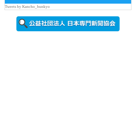
iCeMS等を
Tweets by Kancho_bunkyo
視察した松
本文部科学
大...
2026年8月5日
更新
農工大で大
学院生のト
ークセッシ
ョンに...