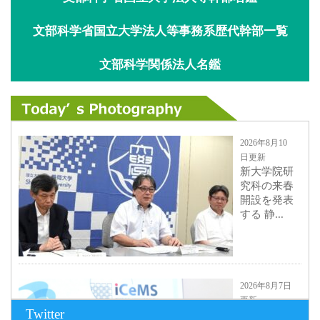
文部科学省国立大学法人等事務系歴代幹部一覧
文部科学関係法人名鑑
2026年8月10
日更新
新大学院研
究科の来春
開設を発表
する 静...
2026年8月7日
更新
Twitter
京都大