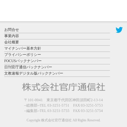
2026年8月3日
更新
秋田大に設
置されたフ
お問合せ
ォトスポッ
事業内容
ト （8...
会社概要
マイナンバー基本方針
プライバシーポリシー
FOCUSバックナンバー
日刊官庁通信バックナンバー
文教速報デジタル版バックナンバー
2026年7月31
日更新
登録有形文
〒101-0041 東京都千代田区神田須田町2-13-14
化財となっ
--総務部--TEL 03-3251-5751 FAX 03-3251-5753
た東北大植
--編集部--TEL 03-3251-5755 FAX 03-3251-5754
物園八...
Copyright 株式会社官庁通信社 All Rights Reserved.