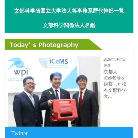
文部科学省国立大学法人等事務系歴代幹部一覧
文部科学関係法人名鑑
2026年8月7日
更新
京都大
iCeMS等を
視察した松
本文部科学
大...
Twitter