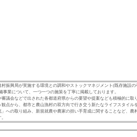
村振興局が実施する環境との調和やストックマネジメント(既存施設の
整備事業について、一つ一つの施策を丁寧に掲載しております。
や審議会などで出された各都道府県からの要望や提案なども積極的に取
う観点から、都市と農山漁村の双方向で行き交う新たなライフスタイル
流」への取り組み、新規就農や農家の担い手育成に関することなど、農
す。