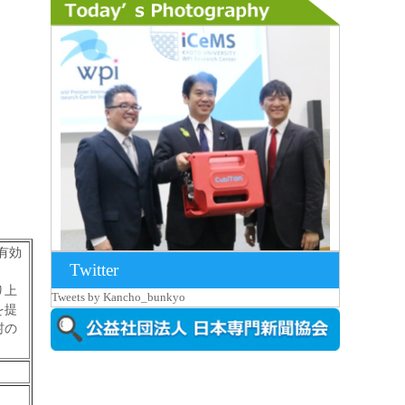
有効
Twitter
2026年8月7日更新
り上
Tweets by Kancho_bunkyo
京都大iCeMS等を視察した松本文部科学
を提
大...
村の