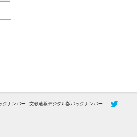
2026年8月5日更新
農工大で大学院生のトークセッション
に...
ックナンバー
文教速報デジタル版バックナンバー