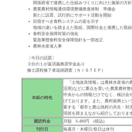
関係府省で連携した仕組みづくりに向けた施策の方針
農業農村情報通信環境整備推進体制 準備会
新たに設置、試行的にサポート活動を開始
目指すべき食料システムの姿を示す
地域の違いを踏まえた取組、国際社会と連携した取組
食料安全保障対策の強化
緊急事態食料安全保障指針を一部改正
農林水産省人事
〔今日の話題〕
３分の１が返済義務奨学金あり
修士課程修了者追跡調査（ＮＩＳＴＥＰ）
『土地改良情報』は農林水産省の農
活用)などに重点を置いた農業農村
中央からの情報だけでなく、検討会
本紙の特色
げております。また、農村振興とい
案する「都市と農山漁村の共生・対
現状を踏まえながら紹介しておりま
購読料金
月額 6.480円 (税込)
刊行日
毎週月・木曜日/祭日は休刊