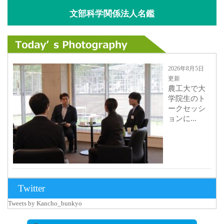
文部科学関係法人名鑑
2026年8月5日
更新
農工大で大
学院生のト
ークセッシ
ョンに...
2026年8月3日
Twitter
更新
Tweets by Kancho_bunkyo
秋田大に設
置されたフ