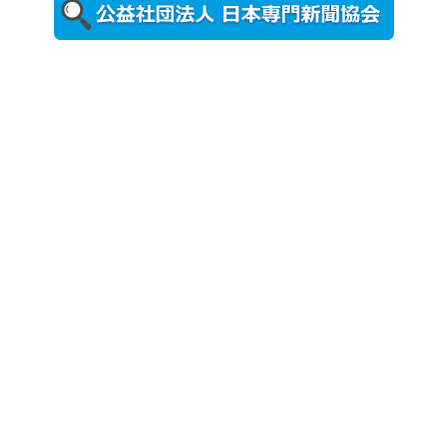
ォトスポッ
ト （8...
2026年7月31
日更新
登録有形文
化財となっ
た東北大植
物園八...
2026年7月29
日更新