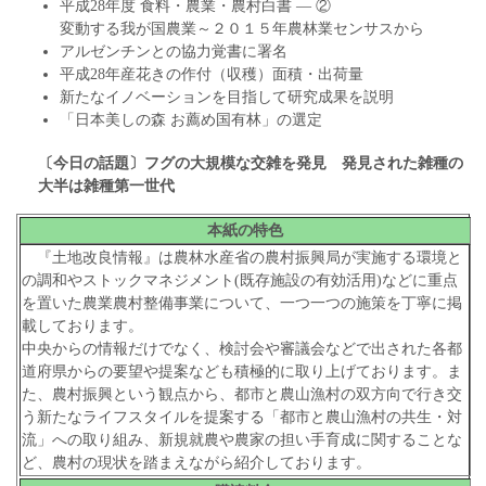
平成28年度 食料・農業・農村白書 ― ②
変動する我が国農業～２０１５年農林業センサスから
アルゼンチンとの協力覚書に署名
平成28年産花きの作付（収穫）面積・出荷量
新たなイノベーションを目指して研究成果を説明
「日本美しの森 お薦め国有林」の選定
〔今日の話題〕フグの大規模な交雑を発見
発見された雑種の
大半は雑種第一世代
本紙の特色
『土地改良情報』は農林水産省の農村振興局が実施する環境と
の調和やストックマネジメント(既存施設の有効活用)などに重点
を置いた農業農村整備事業について、一つ一つの施策を丁寧に掲
載しております。
中央からの情報だけでなく、検討会や審議会などで出された各都
道府県からの要望や提案なども積極的に取り上げております。ま
た、農村振興という観点から、都市と農山漁村の双方向で行き交
う新たなライフスタイルを提案する「都市と農山漁村の共生・対
流」への取り組み、新規就農や農家の担い手育成に関することな
ど、農村の現状を踏まえながら紹介しております。