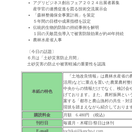
アグリビジネス創出フェア２０２４出展者募集
産学官の連携促進を図る技術交流展示会
「森林整備保全事業計画」を策定
５年間の目標や成果指標を設定
伝統的生物的防除の持続事例を解明
１回の天敵昆虫導入で被害防除効果が約40年持続
農林水産省人事
〔今日の話題〕
６月は「土砂災害防止月間」
土砂災害の防止や被害軽減の重要性を認識
『土地改良情報』は農林水産省の農
活用)などに重点を置いた農業農村
中央からの情報だけでなく、検討会
本紙の特色
げております。また、農村振興とい
案する「都市と農山漁村の共生・対
現状を踏まえながら紹介しておりま
購読料金
月額 6.480円 (税込)
刊行日
毎週月・木曜日/祭日は休刊
E-mail
tochikai@kancho-t.com