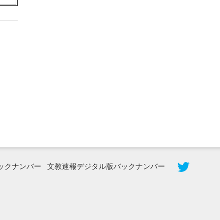
2026年8月3日更新
秋田大に設置されたフォトスポット
（8...
ックナンバー
文教速報デジタル版バックナンバー
2026年7月31日更新
登録有形文化財となった東北大植物園
八...