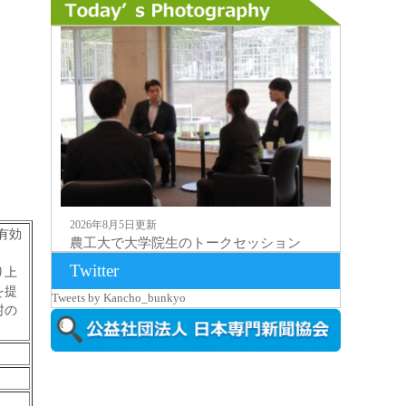
2026年8月5日更新
有効
農工大で大学院生のトークセッション
に...
Twitter
り上
を提
Tweets by Kancho_bunkyo
村の