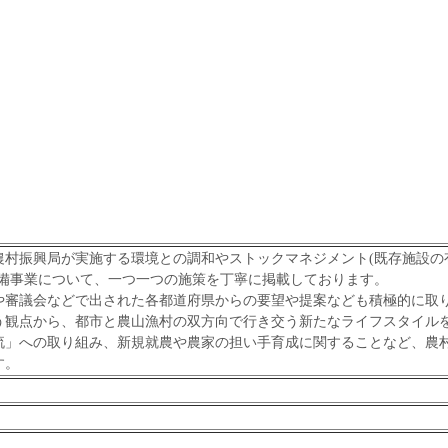
村振興局が実施する環境との調和やストックマネジメント(既存施設の
整備事業について、一つ一つの施策を丁寧に掲載しております。
や審議会などで出された各都道府県からの要望や提案なども積極的に取
う観点から、都市と農山漁村の双方向で行き交う新たなライフスタイル
流」への取り組み、新規就農や農家の担い手育成に関することなど、農
す。