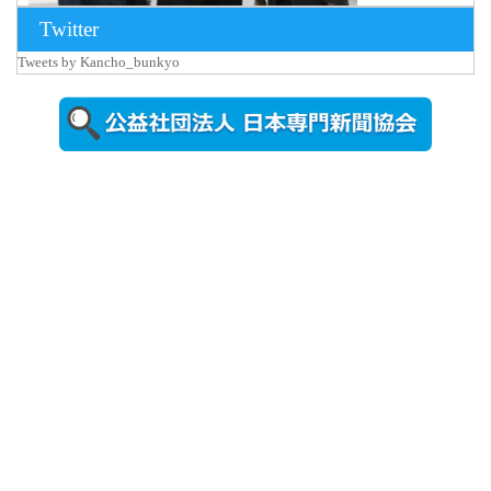
Twitter
Tweets by Kancho_bunkyo
2026年8月5日
更新
農工大で大
学院生のト
ークセッシ
ョンに...
2026年8月3日
更新
秋田大に設
置されたフ
ォトスポッ
ト （8...