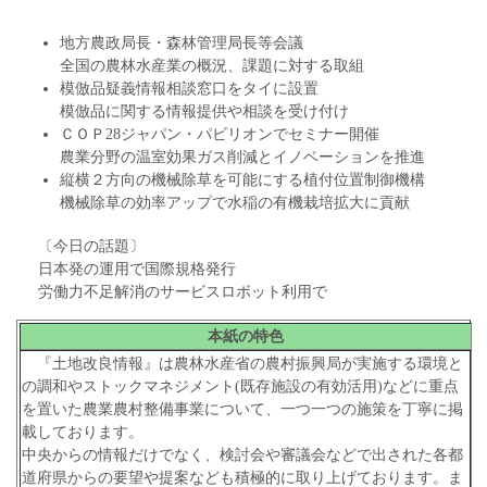
地方農政局長・森林管理局長等会議
全国の農林水産業の概況、課題に対する取組
模倣品疑義情報相談窓口をタイに設置
模倣品に関する情報提供や相談を受け付け
ＣＯＰ28ジャパン・パビリオンでセミナー開催
農業分野の温室効果ガス削減とイノベーションを推進
縦横２方向の機械除草を可能にする植付位置制御機構
機械除草の効率アップで水稲の有機栽培拡大に貢献
〔今日の話題〕
日本発の運用で国際規格発行
労働力不足解消のサービスロボット利用で
本紙の特色
『土地改良情報』は農林水産省の農村振興局が実施する環境と
の調和やストックマネジメント(既存施設の有効活用)などに重点
を置いた農業農村整備事業について、一つ一つの施策を丁寧に掲
載しております。
中央からの情報だけでなく、検討会や審議会などで出された各都
道府県からの要望や提案なども積極的に取り上げております。ま