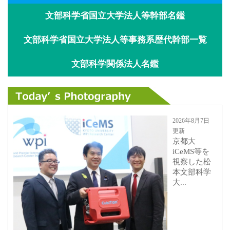
文部科学省国立大学法人等幹部名鑑
文部科学省国立大学法人等事務系歴代幹部一覧
文部科学関係法人名鑑
2026年8月7日
更新
京都大
iCeMS等を
視察した松
本文部科学
大...