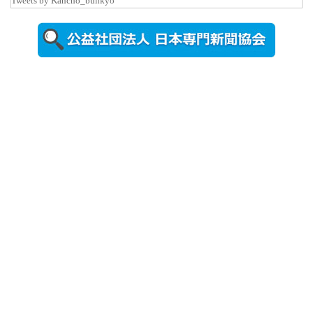
Tweets by Kancho_bunkyo
秋田大に設
置されたフ
ォトスポッ
ト （8...
2026年7月31
日更新
登録有形文
化財となっ
た東北大植
物園八...