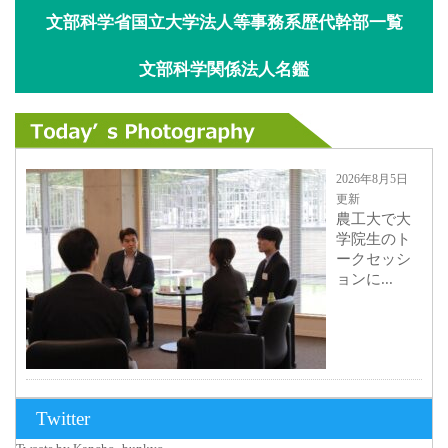
文部科学省国立大学法人等事務系歴代幹部一覧
文部科学関係法人名鑑
2026年8月5日
更新
農工大で大
学院生のト
ークセッシ
ョンに...
2026年8月3日
Twitter
更新