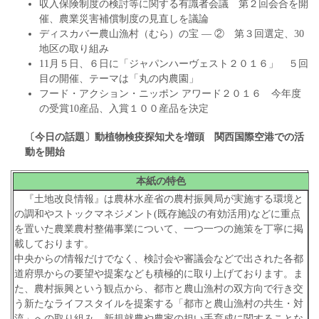
収入保険制度の検討等に関する有識者会議 第２回会合を開
催、農業災害補償制度の見直しを議論
ディスカバー農山漁村（むら）の宝 ― ② 第３回選定、30
地区の取り組み
11月５日、６日に「ジャパンハーヴェスト２０１６」 ５回
目の開催、テーマは「丸の内農園」
フード・アクション・ニッポン アワード２０１６ 今年度
の受賞10産品、入賞１００産品を決定
〔今日の話題〕動植物検疫探知犬を増頭
関西国際空港での活
動を開始
本紙の特色
『土地改良情報』は農林水産省の農村振興局が実施する環境と
の調和やストックマネジメント(既存施設の有効活用)などに重点
を置いた農業農村整備事業について、一つ一つの施策を丁寧に掲
載しております。
中央からの情報だけでなく、検討会や審議会などで出された各都
道府県からの要望や提案なども積極的に取り上げております。ま
た、農村振興という観点から、都市と農山漁村の双方向で行き交
う新たなライフスタイルを提案する「都市と農山漁村の共生・対
流」への取り組み、新規就農や農家の担い手育成に関することな