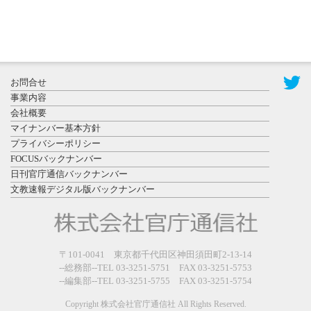
2026年7月31
お問合せ
日更新
事業内容
登録有形文
会社概要
化財となっ
マイナンバー基本方針
た東北大植
プライバシーポリシー
物園八...
FOCUSバックナンバー
日刊官庁通信バックナンバー
文教速報デジタル版バックナンバー
2026年7月29
〒101-0041 東京都千代田区神田須田町2-13-14
日更新
--総務部--TEL 03-3251-5751 FAX 03-3251-5753
県警等と大
--編集部--TEL 03-3251-5755 FAX 03-3251-5754
規模災害時
連携協定を
Copyright 株式会社官庁通信社 All Rights Reserved.
締結し...