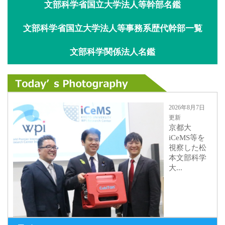
文部科学省国立大学法人等幹部名鑑
文部科学省国立大学法人等事務系歴代幹部一覧
文部科学関係法人名鑑
2026年8月7日
更新
京都大
iCeMS等を
視察した松
本文部科学
大...