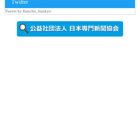
Twitter
Tweets by Kancho_bunkyo
2026年8月5日
更新
農工大で大
学院生のト
ークセッシ
ョンに...
2026年8月3日
更新
秋田大に設
置されたフ
ォトスポッ
ト （8...