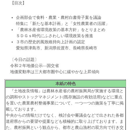
【目次】
企画部会で食料・農業・農村白書骨子案を議論
特集に「新たな基本計画」と「女性農業者の活躍」
「農林水産省環境政策の基本方針」をとりまとめ
ＳＤＧｓ時代にふさわしい環境政策を推進
３市の歴史的風致維持向上計画の認定
愛知県津島市、新潟県佐渡市、長崎県長崎市
〔今日の話題〕
令和２年地価公示―国交省
地価変動率は三大都市圏中心に緩やかな上昇傾向
本紙の特色
『土地改良情報』は農林水産省の農村振興局が実施する環境と
の調和やストックマネジメント(既存施設の有効活用)などに重点
を置いた農業農村整備事業について、一つ一つの施策を丁寧に掲
載しております。
中央からの情報だけでなく、検討会や審議会などで出された各都
道府県からの要望や提案なども積極的に取り上げております。ま
た、農村振興という観点から、都市と農山漁村の双方向で行き交