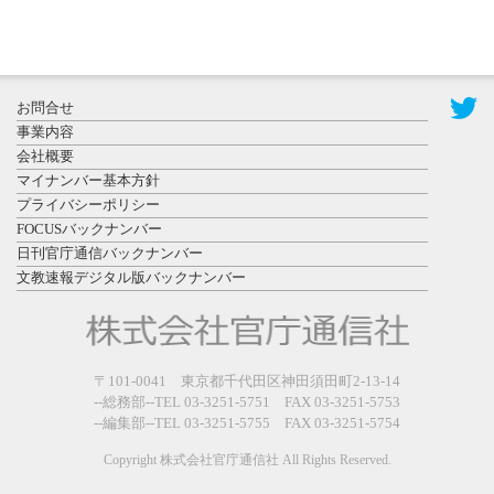
2026年7月29
日更新
県警等と大
規模災害時
お問合せ
連携協定を
事業内容
締結し...
会社概要
マイナンバー基本方針
プライバシーポリシー
FOCUSバックナンバー
日刊官庁通信バックナンバー
文教速報デジタル版バックナンバー
2026年7月27
日更新
教育学部と
政経学部の
〒101-0041 東京都千代田区神田須田町2-13-14
来春開設決
--総務部--TEL 03-3251-5751 FAX 03-3251-5753
--編集部--TEL 03-3251-5755 FAX 03-3251-5754
定を祝...
Copyright 株式会社官庁通信社 All Rights Reserved.