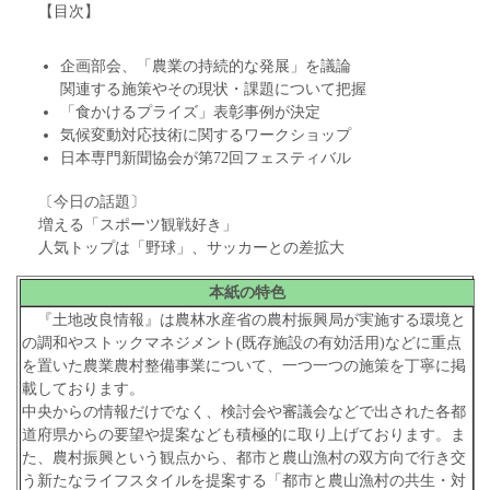
【目次】
企画部会、「農業の持続的な発展」を議論
関連する施策やその現状・課題について把握
「食かけるプライズ」表彰事例が決定
気候変動対応技術に関するワークショップ
日本専門新聞協会が第72回フェスティバル
〔今日の話題〕
増える「スポーツ観戦好き」
人気トップは「野球」、サッカーとの差拡大
本紙の特色
『土地改良情報』は農林水産省の農村振興局が実施する環境と
の調和やストックマネジメント(既存施設の有効活用)などに重点
を置いた農業農村整備事業について、一つ一つの施策を丁寧に掲
載しております。
中央からの情報だけでなく、検討会や審議会などで出された各都
道府県からの要望や提案なども積極的に取り上げております。ま
た、農村振興という観点から、都市と農山漁村の双方向で行き交
う新たなライフスタイルを提案する「都市と農山漁村の共生・対