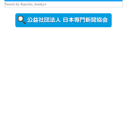
Tweets by Kancho_bunkyo
秋田大に設
置されたフ
ォトスポッ
ト （8...
2026年7月31
日更新
登録有形文
化財となっ
た東北大植
物園八...