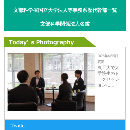
文部科学省国立大学法人等事務系歴代幹部一覧
文部科学関係法人名鑑
2026年8月5日
更新
農工大で大
学院生のト
ークセッシ
ョンに...
2026年8月3日
Twitter
更新