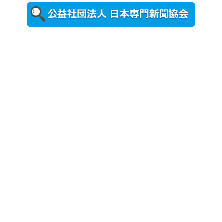
2026年8月5日
更新
農工大で大
学院生のト
ークセッシ
ョンに...
2026年8月3日
更新
秋田大に設
置されたフ
ォトスポッ
ト （8...