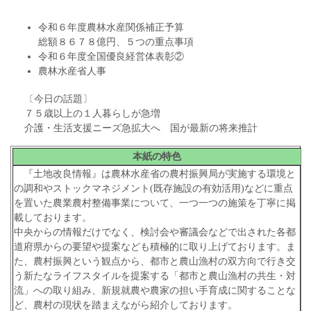
令和６年度農林水産関係補正予算
総額８６７８億円、５つの重点事項
令和６年度全国優良経営体表彰②
農林水産省人事
〔今日の話題〕
７５歳以上の１人暮らしが急増
介護・生活支援ニーズ急拡大へ 国が最新の将来推計
本紙の特色
『土地改良情報』は農林水産省の農村振興局が実施する環境と
の調和やストックマネジメント(既存施設の有効活用)などに重点
を置いた農業農村整備事業について、一つ一つの施策を丁寧に掲
載しております。
中央からの情報だけでなく、検討会や審議会などで出された各都
道府県からの要望や提案なども積極的に取り上げております。ま
た、農村振興という観点から、都市と農山漁村の双方向で行き交
う新たなライフスタイルを提案する「都市と農山漁村の共生・対
流」への取り組み、新規就農や農家の担い手育成に関することな
ど、農村の現状を踏まえながら紹介しております。