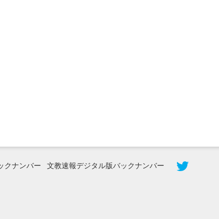
2026年8月3日更新
秋田大に設置されたフォトスポット
（8...
ックナンバー
文教速報デジタル版バックナンバー
2026年7月31日更新
登録有形文化財となった東北大植物園
八...