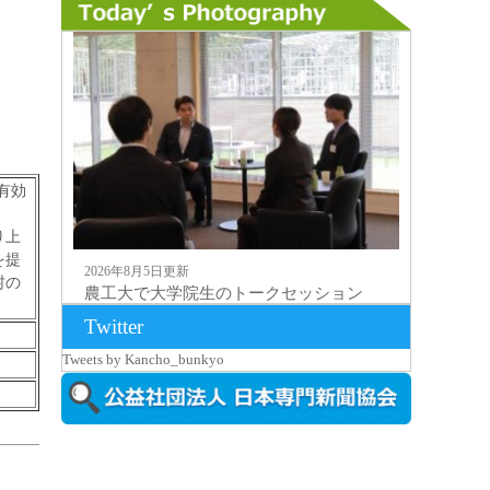
有効
り上
を提
2026年8月5日更新
村の
農工大で大学院生のトークセッション
に...
Twitter
Tweets by Kancho_bunkyo