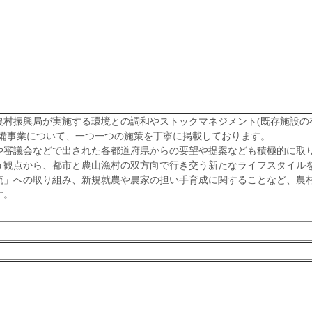
村振興局が実施する環境との調和やストックマネジメント(既存施設の
整備事業について、一つ一つの施策を丁寧に掲載しております。
や審議会などで出された各都道府県からの要望や提案なども積極的に取
う観点から、都市と農山漁村の双方向で行き交う新たなライフスタイル
流」への取り組み、新規就農や農家の担い手育成に関することなど、農
す。