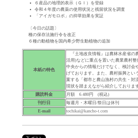
６産品の地理的表示（ＧＩ）を登録
令和４年度の農薬の使用状況と残留状況を調査
「アイガモロボ」の抑草効果を実証
〔今日の話題〕
種の保存法施行令を改正
６種の動植物を国内希少野生動植物の追加
『土地改良情報』は農林水産省の農
活用)などに重点を置いた農業農村
中央からの情報だけでなく、検討会
本紙の特色
げております。また、農村振興とい
案する「都市と農山漁村の共生・対
現状を踏まえながら紹介しておりま
購読料金
月額 6.480円 (税込)
刊行日
毎週月・木曜日/祭日は休刊
E-mail
tochikai@kancho-t.com